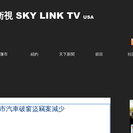
衛視
SKY LINK TV
USA
藩市
紐約
天下新聞
節目
社
藩市汽車破窗盜竊案減少