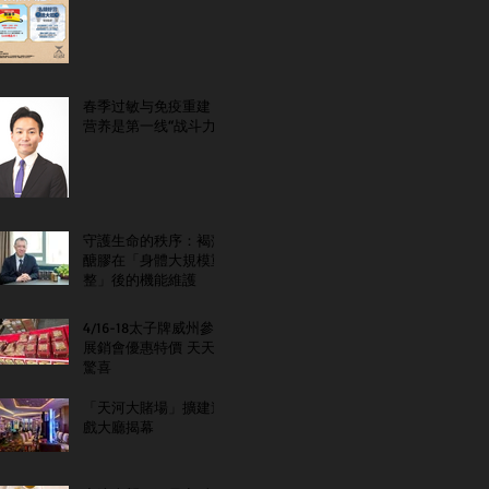
春季过敏与免疫重建：
营养是第一线“战斗力”
守護生命的秩序：褐藻
醣膠在「身體大規模重
整」後的機能維護
4/16-18太子牌威州參
展銷會優惠特價 天天
驚喜
「天河大賭場」擴建遊
戲大廳揭幕