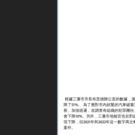
 根據三藩市市長布里德辦公室的數據，過去三個月，三藩市報告的汽車破窗盜竊案數量比去年同期下
降了51%。 為了應對市內頻繁的汽車破窗盜
察、加強巡邏，並調查有組織的犯罪團伙
會下降10%。另外，三藩市地檢官也在對
現下降，但2021年和2022年這一數字再
案件。 