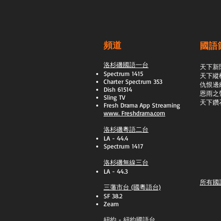
頻道
國語
洛杉磯國語一台
天下新
Spectrum 1415
天下縱
Charter Spectrum 353
​仇恨邊
Dish 61514
恩雨之
Sling TV
天下鑽
​Fresh Drama App Streaming
www.
Freshdrama.com
洛杉磯粵語二台
LA - 44.4
Spectrum 1417
洛杉磯無線三台
LA - 44.3
所有國
三藩市台 (國粵語台)
SF 38.2
Zeam
紐約 - 紐約國語台