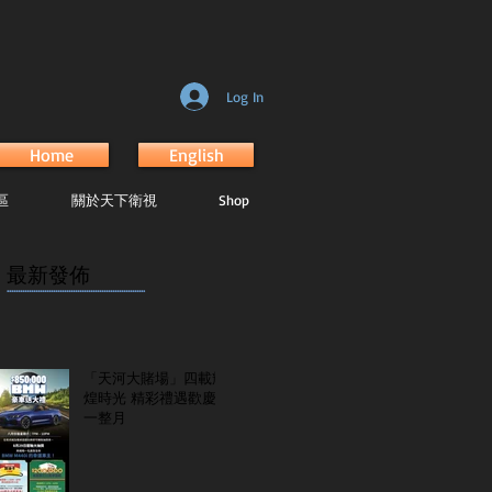
Log In
Home
English
區
關於天下衛視
Shop
最新發佈
...............................................................
「天河大賭場」四載輝
煌時光 精彩禮遇歡慶
一整月