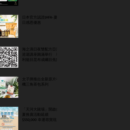
日本官方認證JHFA-夏
日感恩優惠
海之滴日夜雙配方亞洲
巡迴講座圓滿舉行 專
利籠目昆布成矚目焦點
太子牌推出全新原片有
機三角茶包系列
「天河大賭場」開啟盛
夏推廣活動延續
$550,000 幸運尋寶現金
大抽獎