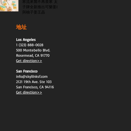
寒流來襲不再畏寒 太
子牌全新推出可樂姜糖
與柚子姜王晶
地址
Los Angeles
1 (323) 888-0028
500 Montebello Blvd.
Rosemead, CA 91770
Get direction>>
San Francisco
info@skylilnksf.com
2121 19th Ave. Ste 103
San Francisco, CA 94116
Get direction>>