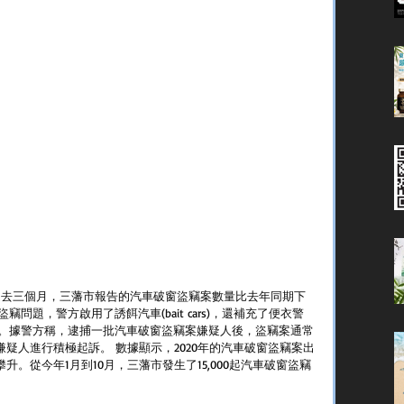
竊問題，警方啟用了誘餌汽車(bait cars)，還補充了便衣警
。據警方稱，逮捕一批汽車破窗盜竊案嫌疑人後，盜竊案通常
嫌疑人進行積極起訴。 數據顯示，2020年的汽車破窗盜竊案出
次攀升。從今年1月到10月，三藩市發生了15,000起汽車破窗盜竊