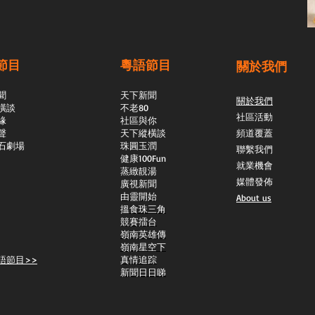
節目
粵語節目
關於我們
聞
天下新聞
關於我們
橫談
不老80
社區活動
緣
社區與你
聲
天下縱橫談
頻道覆蓋
石劇場
​珠圓玉潤
聯繫我們
​健康100Fun
就業機會
蒸緻靚湯
媒體發佈
​廣視新聞
由靈開始
About us
搵食珠三角
競賽擂台
嶺南英雄傳
嶺南星空下
語節目>>
真情追踪
新聞日日睇