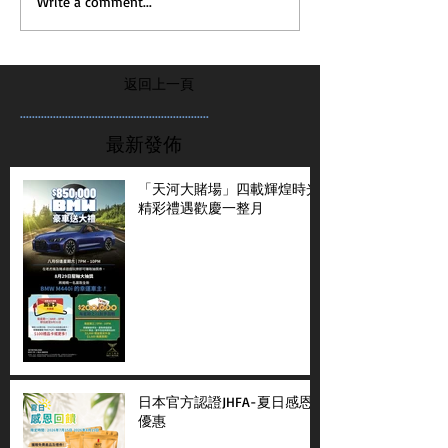
Write a comment...
返回上一頁
...............................................................
最新發佈
「天河大賭場」四載輝煌時光
精彩禮遇歡慶一整月
日本官方認證JHFA-夏日感恩
優惠