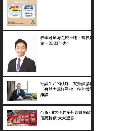
春季过敏与免疫重建：营养是
第一线“战斗力”
守護生命的秩序：褐藻醣膠在
「身體大規模重整」後的機能
維護
4/16-18太子牌威州參展銷會
優惠特價 天天驚喜