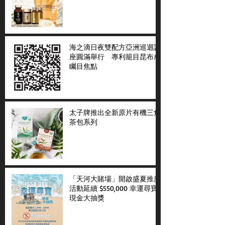
海之滴日夜雙配方亞洲巡迴講
座圓滿舉行 專利籠目昆布成
矚目焦點
太子牌推出全新原片有機三角
茶包系列
「天河大賭場」開啟盛夏推廣
活動延續 $550,000 幸運尋寶
現金大抽獎