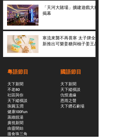
「天河大賭場」擴建遊戲大廳
揭幕
寒流來襲不再畏寒 太子牌全
新推出可樂姜糖與柚子姜王晶
粵語節目
國語節目
天下新聞
天下新聞
不老80
天下縱橫談
社區與你
​仇恨邊緣
天下縱橫談
恩雨之聲
​珠圓玉潤
天下鑽石劇場
​健康100Fun
蒸緻靚湯
​廣視新聞
由靈開始
搵食珠三角