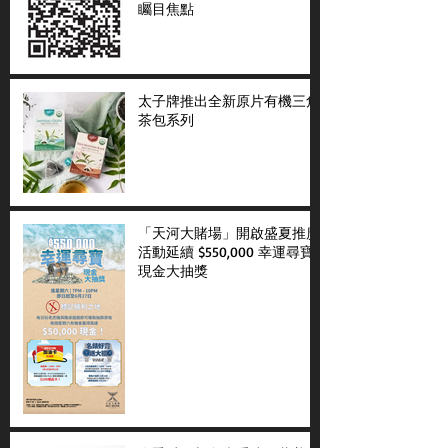
矚目焦點
太子牌推出全新原片有機三角
茶包系列
「天河大賭場」開啟盛夏推廣
活動延續 $550,000 幸運尋寶
現金大抽獎