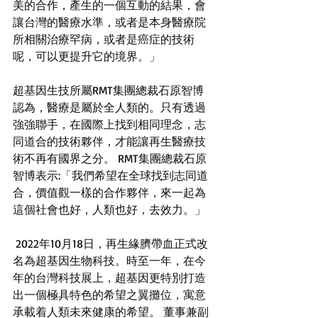
美的合作，產生的一個互動的結果，會
讓台灣的醫療水準，或者是本身醫療院
所相關治療罕病，或者是癌症的技術
呢，可以更提升它的境界。」 
超基因生技所屬RMT集團總裁石原智博
認為，醫療是屬於全人類的。只有透過
強強聯手，在國際上找到相同理念，志
同道合的技術夥伴，才能讓再生醫療技
術不再有國界之分。 RMT集團總裁石原
智博表示:「我們希望在全球找到志同道
合，價值觀一樣的合作夥伴，來一起為
這個社會也好，人類也好，去效力。」
 2022年10月18日，再生緣臍帶血正式改
名為超基因生物科技。時至一年，在今
年的台灣科技展上，超基因更特別打造
出一個極具特色的希望之翼攤位，寓意
承載着人類未來健康的希望。 董事兼副