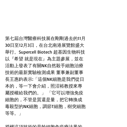
第七屆台灣醫療科技展在剛剛過去的11月
30日至12月3日，在台北南港展覽館盛大
舉行。Supercell Biotech 超基因生物科技
以『希望 就是現在』為主題參展，並在
活動上發表了有關NK自然殺手細胞治療
技術的最新實驗檢測成果 董事兼副董事
長王惠鈞表示:「這個NK細胞是我們從日
本的，等一下會介紹，照沼裕教授來專
屬授權給我們的。」 「它可以增強免疫
細胞的，不管是質還是量，把它轉換成
毒殺型的NK細胞，調節T細胞，樹突細胞
等等。」 
授權這項技術的是幹細胞免疫療法界的