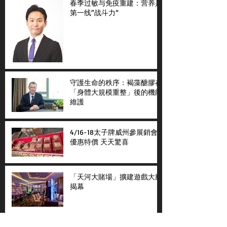
春季过敏与免疫重建：营养是
第一线“战斗力”
守護生命的秩序：褐藻醣膠在
「身體大規模重整」後的機能
維護
4/16-18太子牌威州參展銷會
優惠特價 天天驚喜
「天河大賭場」擴建遊戲大廳
揭幕
寒流來襲不再畏寒 太子牌全