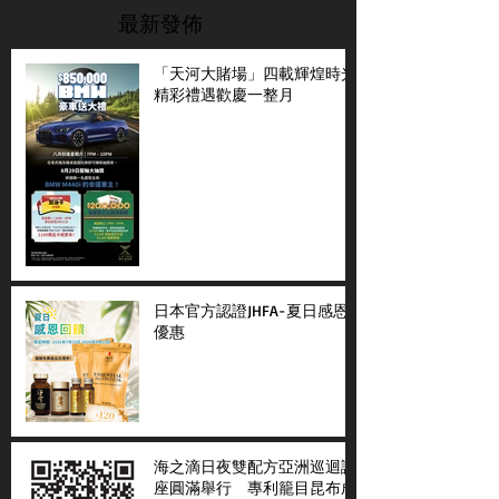
最新發佈
「天河大賭場」四載輝煌時光
精彩禮遇歡慶一整月
日本官方認證JHFA-夏日感恩
優惠
海之滴日夜雙配方亞洲巡迴講
座圓滿舉行 專利籠目昆布成