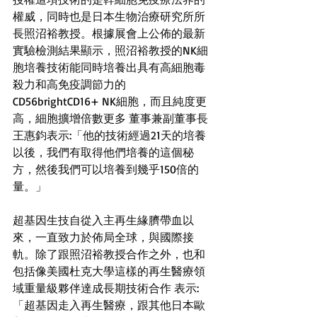
權威，同時也是日本生物治療研究所所
長照沼裕教授。根據展會上公佈的最新
實驗檢測結果顯示，照沼裕教授的NK細
胞培養技術能同時培養出具有高細胞毒
殺力和高免疫調節力的
CD56brightCD16+ NK細胞，而且純度更
高，細胞擴增倍數更多 董事兼副董事長
王惠鈞表示:「他的技術經過21天的培養
以後，我們有取得他們培養的這個秘
方，然後我們可以培養到幾乎150倍的
量。」 
超基因生技自從入主再生緣臍帶血以
來，一直致力於佈局全球，與國際接
軌。除了跟照沼裕教授合作之外，也和
包括像美國杜克大學這樣的再生醫療領
域重量級夥伴達成長期技術合作 表示:
「超基因走入再生醫療，跟其他日本歐