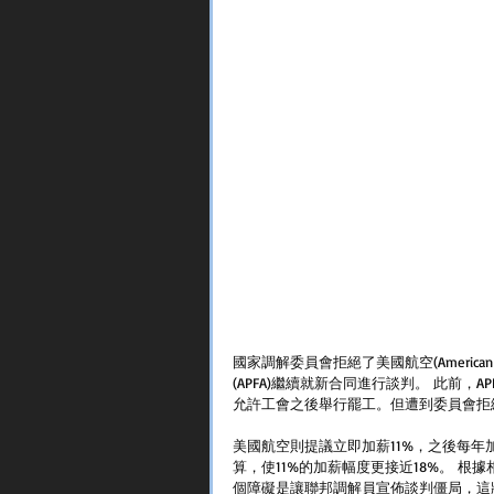
國家調解委員會拒絕了美國航空(America
(APFA)繼續就新合同進行談判。 此前
允許工會之後舉行罷工。但遭到委員會拒絕
美國航空則提議立即加薪11%，之後每年
算，使11%的加薪幅度更接近18%。 
個障礙是讓聯邦調解員宣佈談判僵局，這