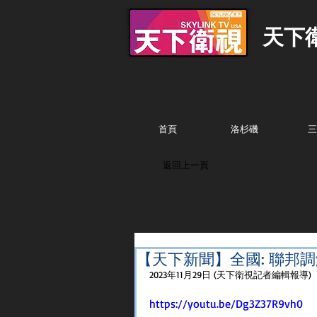
天下
首頁
洛杉磯
三
返回上一頁
【天下新聞】全國: 聯邦
2023年11月29日 (天下衛視記者編輯報導) 
https://youtu.be/Dg3Z37R9vh0