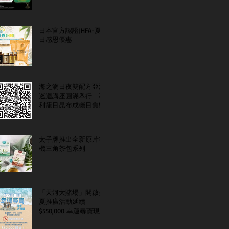
日本官方認證JHFA-夏
日感恩優惠
海之滴日夜雙配方亞洲
巡迴講座圓滿舉行 專
利籠目昆布成矚目焦點
太子牌推出全新原片有
機三角茶包系列
「天河大賭場」開啟盛
夏推廣活動延續
$550,000 幸運尋寶現金
大抽獎