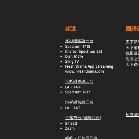
頻道
國語
洛杉磯國語一台
天下新
Spectrum 1415
天下縱
Charter Spectrum 353
​仇恨邊
Dish 61514
恩雨之
Sling TV
天下鑽
​Fresh Drama App Streaming
www.
Freshdrama.com
洛杉磯粵語二台
LA - 44.4
Spectrum 1417
洛杉磯無線三台
LA - 44.3
所有國
三藩市台 (國粵語台)
SF 38.2
Zeam
紐約 - 紐約國語台