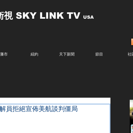
衛視
SKY LINK TV
USA
藩市
紐約
天下新聞
節目
社
調解員拒絕宣佈美航談判僵局