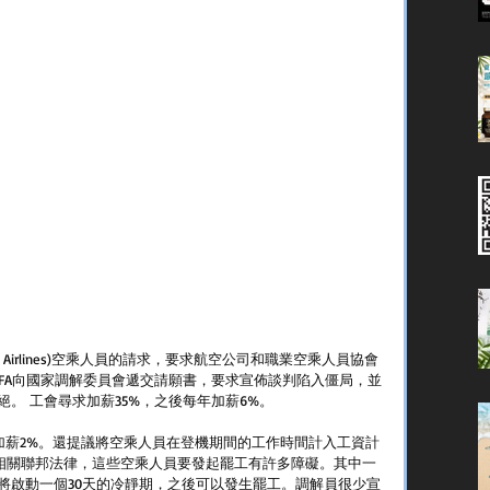
n Airlines)空乘人員的請求，要求航空公司和職業空乘人員協會
，APFA向國家調解委員會遞交請願書，要求宣佈談判陷入僵局，並
。 工會尋求加薪35%，之後每年加薪6%。
加薪2%。還提議將空乘人員在登機期間的工作時間計入工資計
根據相關聯邦法律，這些空乘人員要發起罷工有許多障礙。其中一
將啟動一個30天的冷靜期，之後可以發生罷工。調解員很少宣