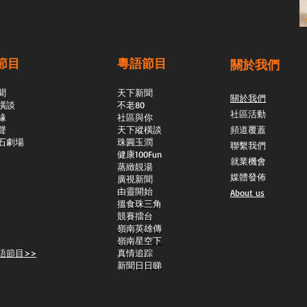
節目
粵語節目
關於我們
聞
天下新聞
關於我們
橫談
不老80
社區活動
緣
社區與你
聲
天下縱橫談
頻道覆蓋
石劇場
​珠圓玉潤
聯繫我們
​健康100Fun
就業機會
蒸緻靚湯
媒體發佈
​廣視新聞
由靈開始
About us
搵食珠三角
競賽擂台
嶺南英雄傳
嶺南星空下
語節目>>
真情追踪
新聞日日睇