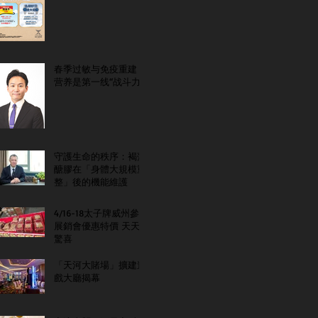
春季过敏与免疫重建：
营养是第一线“战斗力”
守護生命的秩序：褐藻
醣膠在「身體大規模重
整」後的機能維護
4/16-18太子牌威州參
展銷會優惠特價 天天
驚喜
「天河大賭場」擴建遊
戲大廳揭幕