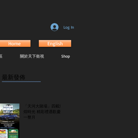
Log In
Home
English
區
關於天下衛視
Shop
最新發佈
...............................................................
「天河大賭場」四載輝
煌時光 精彩禮遇歡慶
一整月