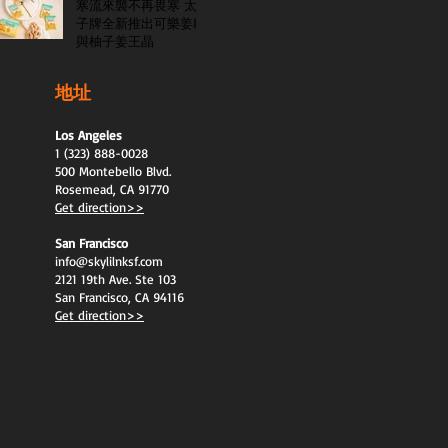
寒流來襲不再畏寒 太
子牌全新推出可樂姜糖
與柚子姜王晶
地址
Los Angeles
1 (323) 888-0028
500 Montebello Blvd.
Rosemead, CA 91770
Get direction>>
San Francisco
info@skylilnksf.com
2121 19th Ave. Ste 103
San Francisco, CA 94116
Get direction>>