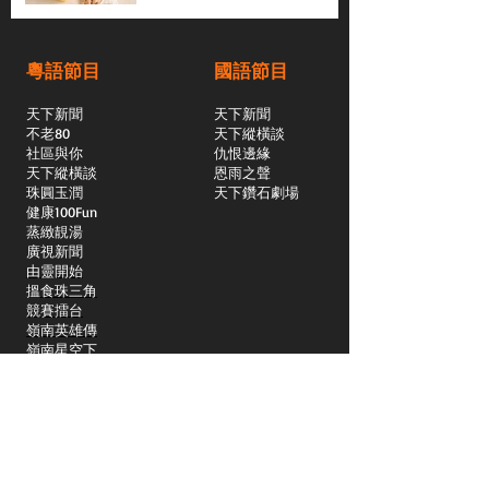
粵語節目
國語節目
天下新聞
天下新聞
不老80
天下縱橫談
社區與你
​仇恨邊緣
天下縱橫談
恩雨之聲
​珠圓玉潤
天下鑽石劇場
​健康100Fun
蒸緻靚湯
​廣視新聞
由靈開始
搵食珠三角
競賽擂台
嶺南英雄傳
嶺南星空下
真情追踪
所有國語節目>>
新聞日日睇