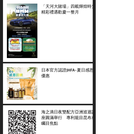
「天河大賭場」四載輝煌時光
精彩禮遇歡慶一整月
日本官方認證JHFA-夏日感恩
優惠
海之滴日夜雙配方亞洲巡迴講
座圓滿舉行 專利籠目昆布成
矚目焦點