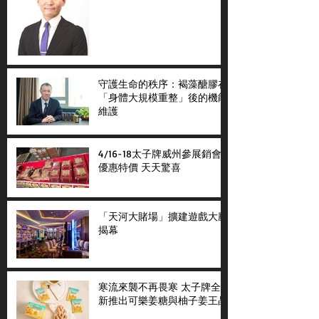
守護生命的秩序：褐藻醣膠在
「身體大規模重整」後的機能
維護
4/16-18太子牌威州參展銷會
優惠特價 天天驚喜
「天河大賭場」擴建遊戲大廳
揭幕
寒流來襲不再畏寒 太子牌全
新推出可樂姜糖與柚子姜王晶