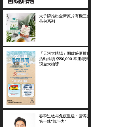
太子牌推出全新原片有機三角
茶包系列
「天河大賭場」開啟盛夏推廣
活動延續 $550,000 幸運尋寶
現金大抽獎
春季过敏与免疫重建：营养是
第一线“战斗力”