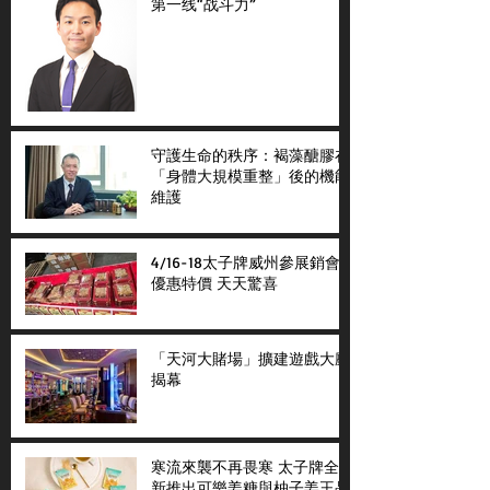
第一线“战斗力”
守護生命的秩序：褐藻醣膠在
「身體大規模重整」後的機能
維護
4/16-18太子牌威州參展銷會
優惠特價 天天驚喜
「天河大賭場」擴建遊戲大廳
揭幕
寒流來襲不再畏寒 太子牌全
新推出可樂姜糖與柚子姜王晶