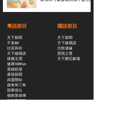
粵語節目
國語節目
天下新聞
天下新聞
不老80
天下縱橫談
社區與你
​仇恨邊緣
天下縱橫談
恩雨之聲
​珠圓玉潤
天下鑽石劇場
​健康100Fun
蒸緻靚湯
​廣視新聞
由靈開始
搵食珠三角
競賽擂台
嶺南英雄傳
嶺南星空下
真情追踪
所有國語節目>>
新聞日日睇