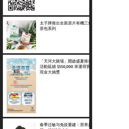
太子牌推出全新原片有機三角
茶包系列
「天河大賭場」開啟盛夏推廣
活動延續 $550,000 幸運尋寶
現金大抽獎
春季过敏与免疫重建：营养是