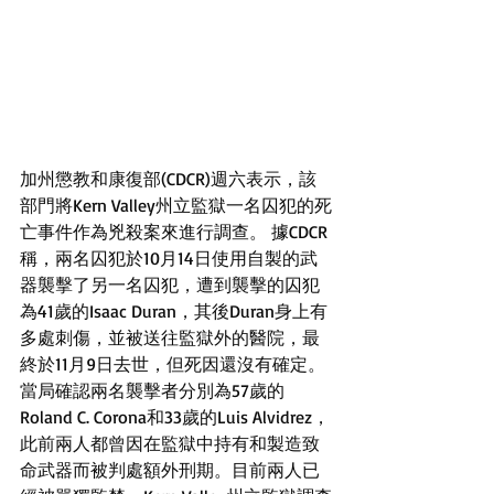
加州懲教和康復部(CDCR)週六表示，該
部門將Kern Valley州立監獄一名囚犯的死
亡事件作為兇殺案來進行調查。 據CDCR
稱，兩名囚犯於10月14日使用自製的武
器襲擊了另一名囚犯，遭到襲擊的囚犯
為41歲的Isaac Duran，其後Duran身上有
多處刺傷，並被送往監獄外的醫院，最
終於11月9日去世，但死因還沒有確定。 
當局確認兩名襲擊者分別為57歲的
Roland C. Corona和33歲的Luis Alvidrez，
此前兩人都曾因在監獄中持有和製造致
命武器而被判處額外刑期。目前兩人已