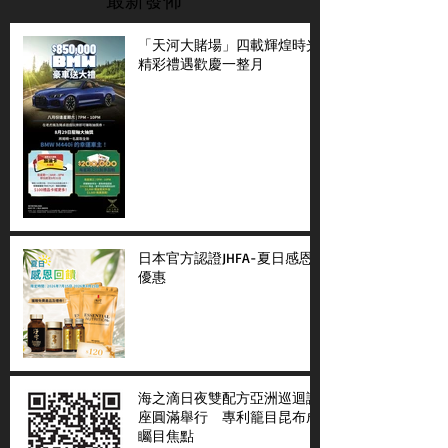
「天河大賭場」四載輝煌時光
精彩禮遇歡慶一整月
日本官方認證JHFA-夏日感恩
優惠
海之滴日夜雙配方亞洲巡迴講
座圓滿舉行 專利籠目昆布成
矚目焦點