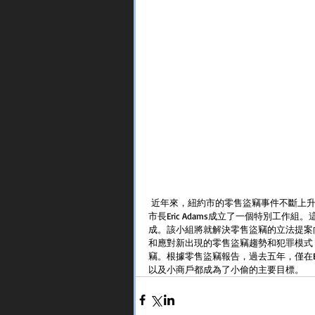
 近年來，紐約市的零售盜竊事件不斷上升。自2019年以來，零售盜竊事件已飆升64%。為應對此問題，
市長Eric Adams成立了一個特別工
成。該小組將就解決零售盜竊的立法提案向
和應對新出現的零售盜竊趨勢和犯罪模式
竊。根據零售盜竊報告，過去五年，僅在B
以及小商戶都成為了小偷的主要目標。