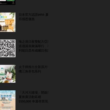
日本官方認證JHFA-夏
日感恩優惠
海之滴日夜雙配方亞洲
巡迴講座圓滿舉行 專
利籠目昆布成矚目焦點
太子牌推出全新原片有
機三角茶包系列
「天河大賭場」開啟盛
夏推廣活動延續
$550,000 幸運尋寶現金
大抽獎