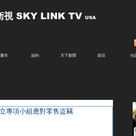
衛視
SKY LINK TV
USA
藩市
紐約
天下新聞
節目
社
成立專項小組應對零售盜竊