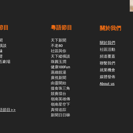
節目
粵語節目
關於我們
聞
天下新聞
關於我們
橫談
不老80
社區活動
緣
社區與你
聲
天下縱橫談
頻道覆蓋
石劇場
​珠圓玉潤
聯繫我們
​健康100Fun
就業機會
蒸緻靚湯
媒體發佈
​廣視新聞
由靈開始
About us
搵食珠三角
競賽擂台
嶺南英雄傳
嶺南星空下
語節目>>
真情追踪
新聞日日睇