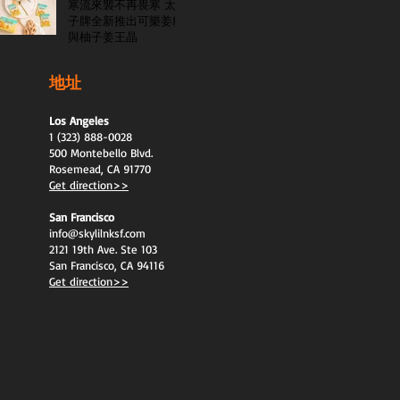
寒流來襲不再畏寒 太
子牌全新推出可樂姜糖
與柚子姜王晶
地址
Los Angeles
1 (323) 888-0028
500 Montebello Blvd.
Rosemead, CA 91770
Get direction>>
San Francisco
info@skylilnksf.com
2121 19th Ave. Ste 103
San Francisco, CA 94116
Get direction>>