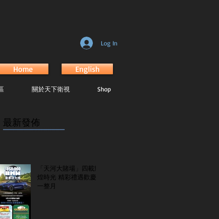
Log In
Home
English
區
關於天下衛視
Shop
最新發佈
...............................................................
「天河大賭場」四載輝
煌時光 精彩禮遇歡慶
一整月