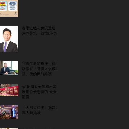
春季过敏与免疫重建：
营养是第一线“战斗力”
守護生命的秩序：褐藻
醣膠在「身體大規模重
整」後的機能維護
4/16-18太子牌威州參
展銷會優惠特價 天天
驚喜
「天河大賭場」擴建遊
戲大廳揭幕