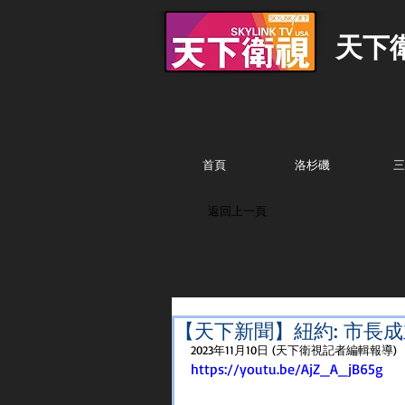
天下
首頁
洛杉磯
三
返回上一頁
【天下新聞】紐約: 市長
2023年11月10日 (天下衛視記者編輯報導)
https://youtu.be/AjZ_A_jB65g