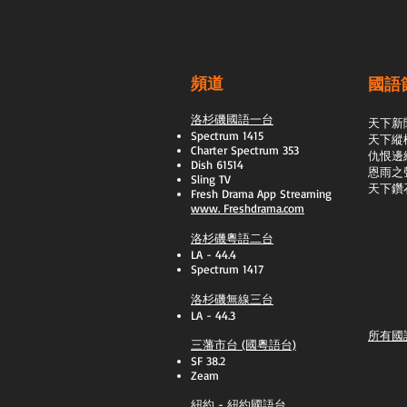
頻道
國語
洛杉磯國語一台
天下新
Spectrum 1415
天下縱
Charter Spectrum 353
​仇恨邊
Dish 61514
恩雨之
Sling TV
天下鑽
​Fresh Drama App Streaming
www.
Freshdrama.com
洛杉磯粵語二台
LA - 44.4
Spectrum 1417
洛杉磯無線三台
LA - 44.3
所有國
三藩市台 (國粵語台)
SF 38.2
Zeam
紐約 - 紐約國語台