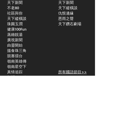
天下新聞
天下新聞
不老80
天下縱橫談
社區與你
​仇恨邊緣
天下縱橫談
恩雨之聲
​珠圓玉潤
天下鑽石劇場
​健康100Fun
蒸緻靚湯
​廣視新聞
由靈開始
搵食珠三角
競賽擂台
嶺南英雄傳
嶺南星空下
真情追踪
所有國語節目>>
新聞日日睇
所有粵語節目>>