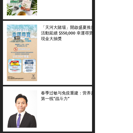
「天河大賭場」開啟盛夏推廣
活動延續 $550,000 幸運尋寶
現金大抽獎
春季过敏与免疫重建：营养是
第一线“战斗力”