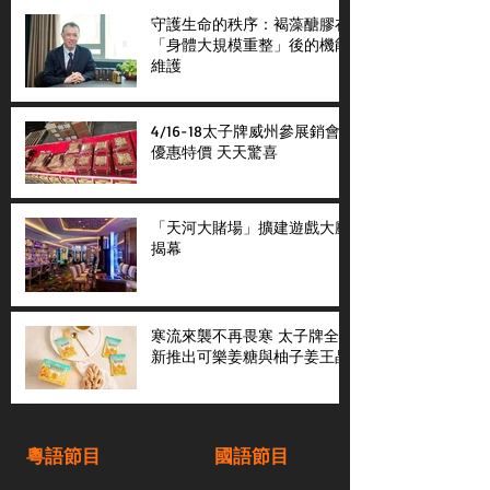
守護生命的秩序：褐藻醣膠在
「身體大規模重整」後的機能
維護
4/16-18太子牌威州參展銷會
優惠特價 天天驚喜
「天河大賭場」擴建遊戲大廳
揭幕
寒流來襲不再畏寒 太子牌全
新推出可樂姜糖與柚子姜王晶
粵語節目
國語節目