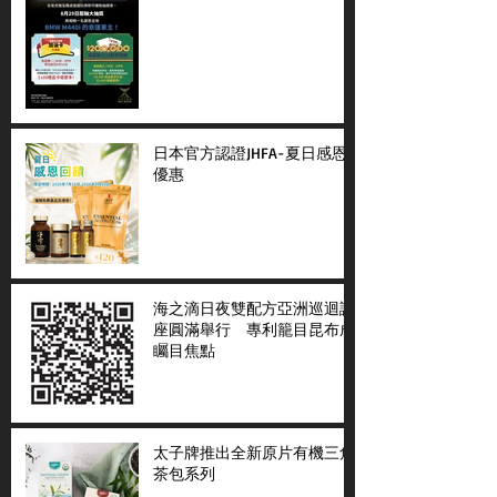
日本官方認證JHFA-夏日感恩
優惠
海之滴日夜雙配方亞洲巡迴講
座圓滿舉行 專利籠目昆布成
矚目焦點
太子牌推出全新原片有機三角
茶包系列