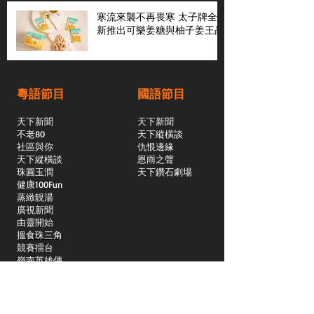
寒流來襲不再畏寒 太子牌全
新推出可樂姜糖與柚子姜王晶
粵語節目
國語節目
天下新聞
天下新聞
不老80
天下縱橫談
社區與你
​仇恨邊緣
天下縱橫談
恩雨之聲
​珠圓玉潤
天下鑽石劇場
​健康100Fun
蒸緻靚湯
​廣視新聞
由靈開始
搵食珠三角
競賽擂台
嶺南英雄傳
嶺南星空下
真情追踪
所有國語節目>>
新聞日日睇