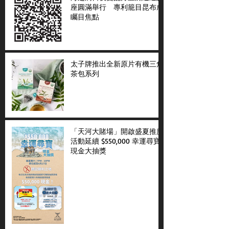
座圓滿舉行 專利籠目昆布成
矚目焦點
太子牌推出全新原片有機三角
茶包系列
「天河大賭場」開啟盛夏推廣
活動延續 $550,000 幸運尋寶
現金大抽獎