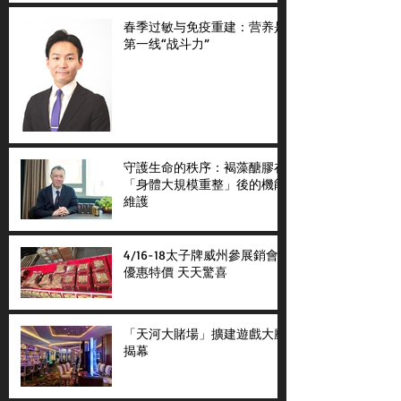
春季过敏与免疫重建：营养是
第一线“战斗力”
守護生命的秩序：褐藻醣膠在
「身體大規模重整」後的機能
維護
4/16-18太子牌威州參展銷會
優惠特價 天天驚喜
「天河大賭場」擴建遊戲大廳
揭幕