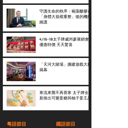
守護生命的秩序：褐藻醣膠在
「身體大規模重整」後的機能
維護
4/16-18太子牌威州參展銷會
優惠特價 天天驚喜
「天河大賭場」擴建遊戲大廳
揭幕
寒流來襲不再畏寒 太子牌全
新推出可樂姜糖與柚子姜王晶
粵語節目
國語節目