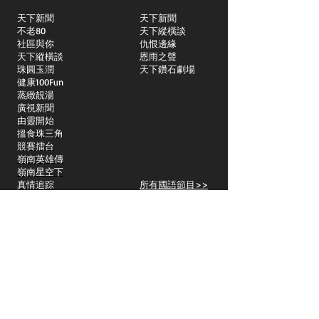
天下新聞
天下新聞
不老80
天下縱橫談
社區與你
​仇恨邊緣
天下縱橫談
恩雨之聲
​珠圓玉潤
天下鑽石劇場
​健康100Fun
蒸緻靚湯
​廣視新聞
由靈開始
搵食珠三角
競賽擂台
嶺南英雄傳
嶺南星空下
真情追踪
所有國語節目>>
新聞日日睇
所有粵語節目>>