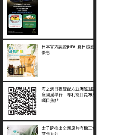
日本官方認證JHFA-夏日感恩
優惠
海之滴日夜雙配方亞洲巡迴講
座圓滿舉行 專利籠目昆布成
矚目焦點
太子牌推出全新原片有機三角
茶包系列