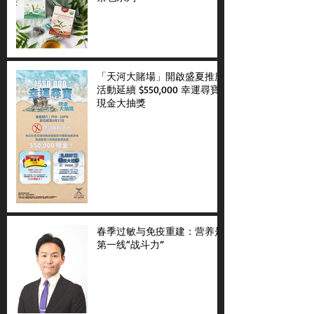
「天河大賭場」開啟盛夏推廣
活動延續 $550,000 幸運尋寶
現金大抽獎
春季过敏与免疫重建：营养是
第一线“战斗力”