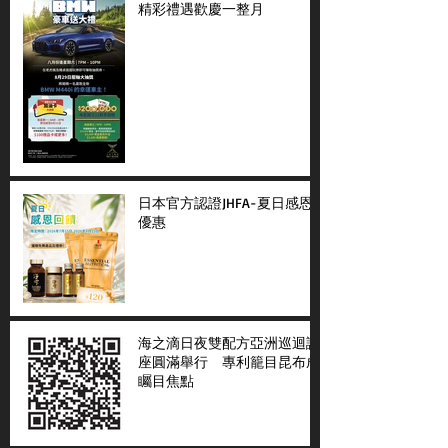
精彩禮遇歡慶一整月
日本官方認證JHFA-夏日感恩
優惠
海之滴日夜雙配方亞洲巡迴講
座圓滿舉行 專利籠目昆布成
矚目焦點