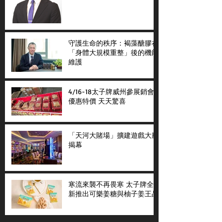
守護生命的秩序：褐藻醣膠在
「身體大規模重整」後的機能
維護
4/16-18太子牌威州參展銷會
優惠特價 天天驚喜
「天河大賭場」擴建遊戲大廳
揭幕
寒流來襲不再畏寒 太子牌全
新推出可樂姜糖與柚子姜王晶