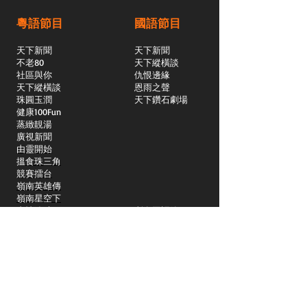
粵語節目
國語節目
天下新聞
天下新聞
不老80
天下縱橫談
社區與你
​仇恨邊緣
天下縱橫談
恩雨之聲
​珠圓玉潤
天下鑽石劇場
​健康100Fun
蒸緻靚湯
​廣視新聞
由靈開始
搵食珠三角
競賽擂台
嶺南英雄傳
嶺南星空下
真情追踪
所有國語節目>>
新聞日日睇
所有粵語節目>>