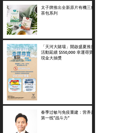
太子牌推出全新原片有機三角
茶包系列
「天河大賭場」開啟盛夏推廣
活動延續 $550,000 幸運尋寶
現金大抽獎
春季过敏与免疫重建：营养是
第一线“战斗力”