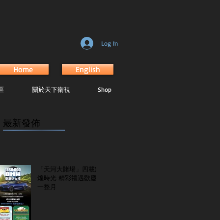
Log In
Home
English
區
關於天下衛視
Shop
最新發佈
...............................................................
「天河大賭場」四載輝
煌時光 精彩禮遇歡慶
一整月