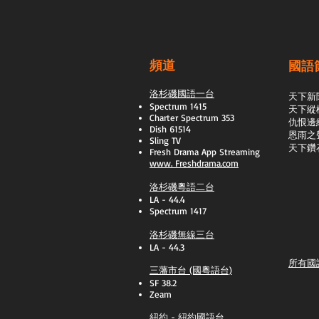
頻道
國語
洛杉磯國語一台
天下新
Spectrum 1415
天下縱
Charter Spectrum 353
​仇恨邊
Dish 61514
恩雨之
Sling TV
天下鑽
​Fresh Drama App Streaming
www.
Freshdrama.com
洛杉磯粵語二台
LA - 44.4
Spectrum 1417
洛杉磯無線三台
LA - 44.3
所有國
三藩市台 (國粵語台)
SF 38.2
Zeam
紐約 - 紐約國語台