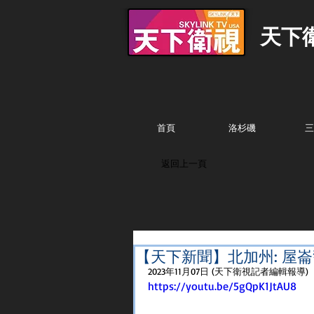
天下
首頁
洛杉磯
三
返回上一頁
【天下新聞】北加州: 屋
2023年11月07日 (天下衛視記者編輯報導)
https://youtu.be/5gQpK1JtAU8