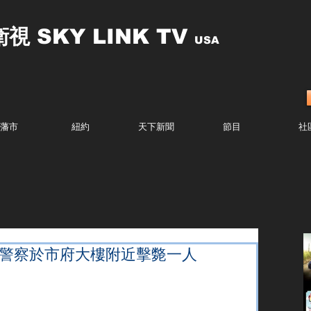
衛視
SKY LINK TV
USA
藩市
紐約
天下新聞
節目
社
崙警察於市府大樓附近擊斃一人