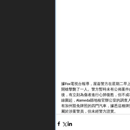
據Fox電視台報導，屋崙警方在星期二早上大
開槍擊斃了一人。警方暫時未有公佈案件
後，有立刻為傷者進行心肺復甦，但不成
線圍起，Alameda縣地檢官辦公室的
有加州豁免牌照的四門汽車，據悉這種牌
屬於涉案警員，但未經警方證實。