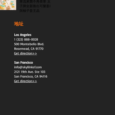
寒流來襲不再畏寒 太
子牌全新推出可樂姜糖
與柚子姜王晶
地址
Los Angeles
1 (323) 888-0028
500 Montebello Blvd.
Rosemead, CA 91770
Get direction>>
San Francisco
info@skylilnksf.com
2121 19th Ave. Ste 103
San Francisco, CA 94116
Get direction>>