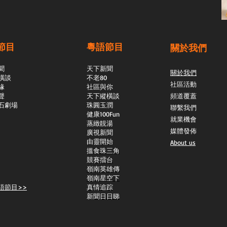
節目
粵語節目
關於我們
聞
天下新聞
關於我們
橫談
不老80
社區活動
緣
社區與你
聲
天下縱橫談
頻道覆蓋
石劇場
​珠圓玉潤
聯繫我們
​健康100Fun
就業機會
蒸緻靚湯
媒體發佈
​廣視新聞
由靈開始
About us
搵食珠三角
競賽擂台
嶺南英雄傳
嶺南星空下
語節目>>
真情追踪
新聞日日睇