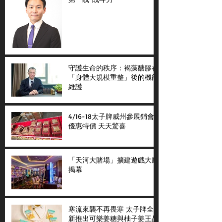
守護生命的秩序：褐藻醣膠在
「身體大規模重整」後的機能
維護
4/16-18太子牌威州參展銷會
優惠特價 天天驚喜
「天河大賭場」擴建遊戲大廳
揭幕
寒流來襲不再畏寒 太子牌全
新推出可樂姜糖與柚子姜王晶