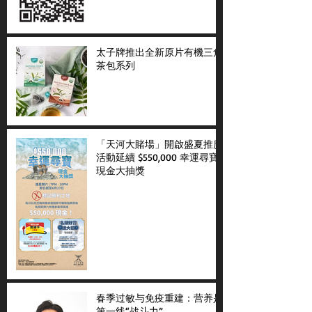
太子牌推出全新原片有機三角
茶包系列
「天河大賭場」開啟盛夏推廣
活動延續 $550,000 幸運尋寶
現金大抽獎
春季过敏与免疫重建：营养是
第一线“战斗力”