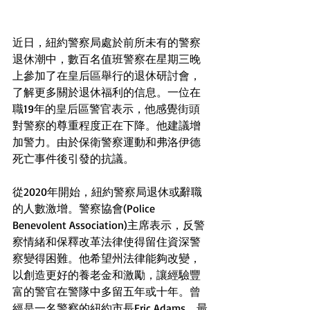
近日，紐約警察局處於前所未有的警察
退休潮中，數百名值班警察在星期三晚
上參加了在皇后區舉行的退休研討會，
了解更多關於退休福利的信息。一位在
職19年的皇后區警官表示，他感覺街頭
對警察的尊重程度正在下降。他建議增
加警力。由於保衛警察運動和弗洛伊德
死亡事件後引發的抗議。
從2020年開始，紐約警察局退休或辭職
的人數激增。警察協會(Police 
Benevolent Association)主席表示，反警
察情緒和保釋改革法律使得留住資深警
察變得困難。他希望州法律能夠改變，
以創造更好的養老金和激勵，讓經驗豐
富的警官在警隊中多留五年或十年。曾
經是一名警察的紐約市長Eric Adams，最