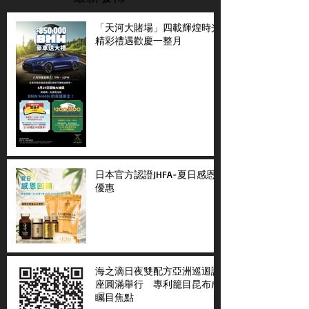
「天河大賭場」四載輝煌時光
精彩禮遇歡慶一整月
日本官方認證JHFA-夏日感恩
優惠
海之滴日夜雙配方亞洲巡迴講
座圓滿舉行 專利籠目昆布成
矚目焦點