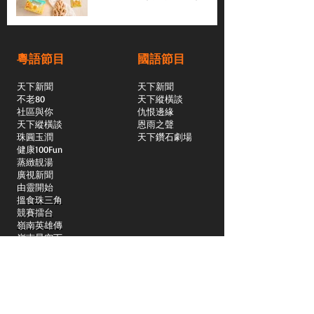
粵語節目
國語節目
天下新聞
天下新聞
不老80
天下縱橫談
社區與你
​仇恨邊緣
天下縱橫談
恩雨之聲
​珠圓玉潤
天下鑽石劇場
​健康100Fun
蒸緻靚湯
​廣視新聞
由靈開始
搵食珠三角
競賽擂台
嶺南英雄傳
嶺南星空下
真情追踪
所有國語節目>>
新聞日日睇