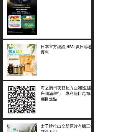
日本官方認證JHFA-夏日感恩
優惠
海之滴日夜雙配方亞洲巡迴講
座圓滿舉行 專利籠目昆布成
矚目焦點
太子牌推出全新原片有機三角
茶包系列