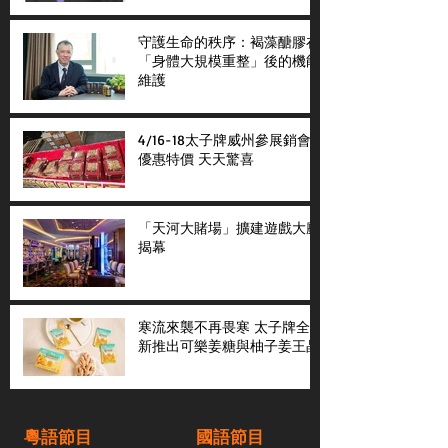
守護生命的秩序：褐藻醣膠在
「身體大規模重整」後的機能
維護
4/16-18太子牌威州參展銷會
優惠特價 天天驚喜
「天河大賭場」擴建遊戲大廳
揭幕
寒流來襲不再畏寒 太子牌全
新推出可樂姜糖與柚子姜王晶
粵語節目
國語節目