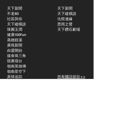
天下新聞
天下新聞
不老80
天下縱橫談
社區與你
​仇恨邊緣
天下縱橫談
恩雨之聲
​珠圓玉潤
天下鑽石劇場
​健康100Fun
蒸緻靚湯
​廣視新聞
由靈開始
搵食珠三角
競賽擂台
嶺南英雄傳
嶺南星空下
真情追踪
所有國語節目>>
新聞日日睇
所有粵語節目>>