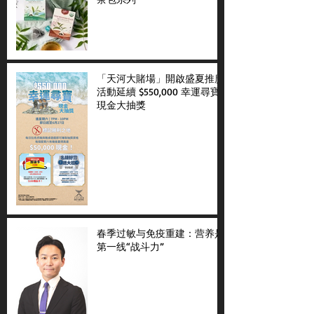
「天河大賭場」開啟盛夏推廣
活動延續 $550,000 幸運尋寶
現金大抽獎
春季过敏与免疫重建：营养是
第一线“战斗力”