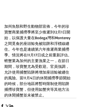
加州魚類和野生動物部宣佈，今年的珍
寶蟹商業捕撈季將至少推遲到12月1日開
始，以保護大量在Bodega灣和Monterey
之間覓食的座頭鯨免被陷阱和浮標線纏
住。今年也是連續第六年推遲商業捕撈
季。情況將在11月17日或之前重新評估。
螃蟹業為加州的主要漁業之一，在節日
期間，珍寶蟹尤為受歡迎。官員強調，
允許使用捕蟹陷阱將增加座頭鯨被纏住
的風險。當11月4日的休閒捕撈季節開始
的時候，部分地區將暫時限制使用陷阱
捕撈珍寶蟹，但使用如蟹夾等其他方法
的休閒捕蟹並未被禁止。