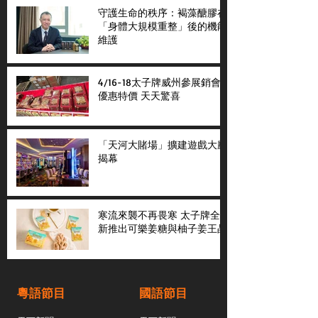
守護生命的秩序：褐藻醣膠在
「身體大規模重整」後的機能
維護
4/16-18太子牌威州參展銷會
優惠特價 天天驚喜
「天河大賭場」擴建遊戲大廳
揭幕
寒流來襲不再畏寒 太子牌全
新推出可樂姜糖與柚子姜王晶
粵語節目
國語節目