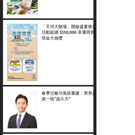
「天河大賭場」開啟盛夏推廣
活動延續 $550,000 幸運尋寶
現金大抽獎
春季过敏与免疫重建：营养是
第一线“战斗力”