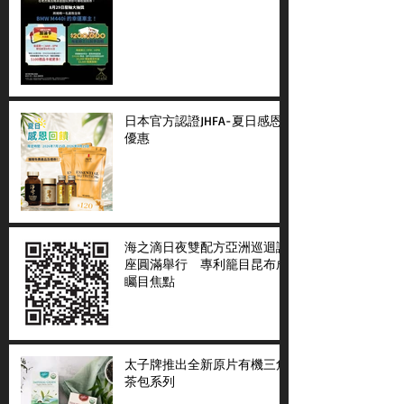
日本官方認證JHFA-夏日感恩
優惠
海之滴日夜雙配方亞洲巡迴講
座圓滿舉行 專利籠目昆布成
矚目焦點
太子牌推出全新原片有機三角
茶包系列