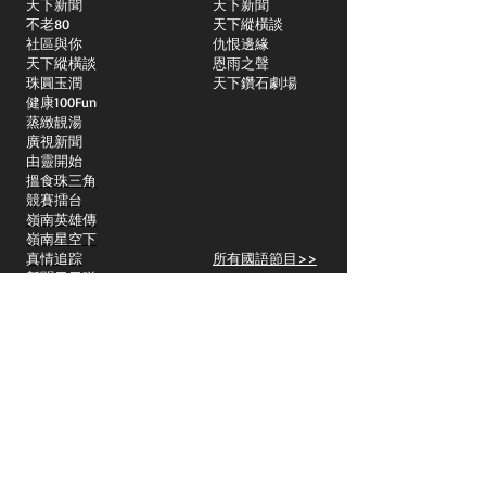
天下新聞
天下新聞
不老80
天下縱橫談
社區與你
​仇恨邊緣
天下縱橫談
恩雨之聲
​珠圓玉潤
天下鑽石劇場
​健康100Fun
蒸緻靚湯
​廣視新聞
由靈開始
搵食珠三角
競賽擂台
嶺南英雄傳
嶺南星空下
真情追踪
所有國語節目>>
新聞日日睇
所有粵語節目>>