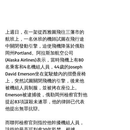
上週日，在一架從西雅圖飛往三藩市的
航班上，一名休班的機師試圖在飛行途
中關閉發動引擎，迫使飛機降落於俄勒
岡州Portland。阿拉斯加航空公司
(Alaska Airlines)表示，當時飛機上有80
名乘客和4名機組人員，44歲的Joseph 
David Emerson坐在駕駛艙內的摺疊座椅
上，突然試圖關閉飛機的引擎，後來他
被機組人員制服，並被拷在座位上。
Emerson被逮捕後，俄勒岡州檢察官對他
提起83項謀殺未遂罪，他的律師已代表
他提出無罪抗辯。
而聯邦檢察官則指控他幹擾機組人員，
該指控最高可判處20年監禁。根據