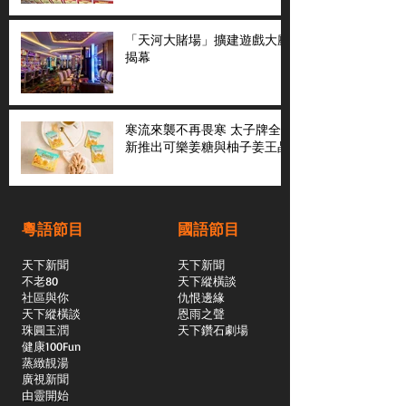
「天河大賭場」擴建遊戲大廳
揭幕
寒流來襲不再畏寒 太子牌全
新推出可樂姜糖與柚子姜王晶
粵語節目
國語節目
天下新聞
天下新聞
不老80
天下縱橫談
社區與你
​仇恨邊緣
天下縱橫談
恩雨之聲
​珠圓玉潤
天下鑽石劇場
​健康100Fun
蒸緻靚湯
​廣視新聞
由靈開始