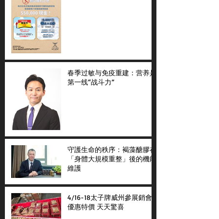
春季过敏与免疫重建：营养是
第一线“战斗力”
守護生命的秩序：褐藻醣膠在
「身體大規模重整」後的機能
維護
4/16-18太子牌威州參展銷會
優惠特價 天天驚喜