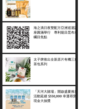
海之滴日夜雙配方亞洲巡迴講
座圓滿舉行 專利籠目昆布成
矚目焦點
太子牌推出全新原片有機三角
茶包系列
「天河大賭場」開啟盛夏推廣
活動延續 $550,000 幸運尋寶
現金大抽獎