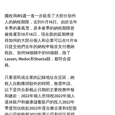
國稅局IRS週一進一步延長了大部分加州
人的納稅期限，去到11月16日。由於去年
冬季的暴風雪，原本春季的納稅期限曾
被推遲至10月16日，現在新的延期將使
得加州的大部分個人和企業可以在11月16
日提交他們去年的納稅申報並支付應納
稅款。加州58個縣中的55個縣，除了
Lassen, Modoc和Shasta縣，都符合資
格。
只要居民或企業的記錄地址在災區，納
稅人自動獲得額外的時間，無需申請。
以下是符合新截止日期的主要稅務申報
和繳款：2022年個人所得稅2022年個人
退休賬戶和健康儲蓄賬戶的投入2022年
季度預估稅款2022年度合夥企業和S型股
份公司的申報2022年度公司和信託所得