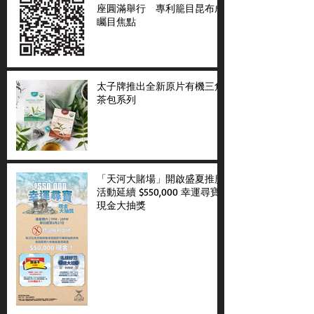
座圓滿舉行 專利籠目昆布成
矚目焦點
太子牌推出全新原片有機三角
茶包系列
「天河大賭場」開啟盛夏推廣
活動延續 $550,000 幸運尋寶
現金大抽獎