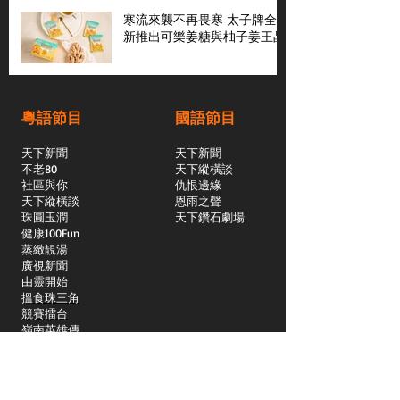
寒流來襲不再畏寒 太子牌全
新推出可樂姜糖與柚子姜王晶
粵語節目
國語節目
天下新聞
天下新聞
不老80
天下縱橫談
社區與你
​仇恨邊緣
天下縱橫談
恩雨之聲
​珠圓玉潤
天下鑽石劇場
​健康100Fun
蒸緻靚湯
​廣視新聞
由靈開始
搵食珠三角
競賽擂台
嶺南英雄傳
嶺南星空下
真情追踪
所有國語節目>>
新聞日日睇