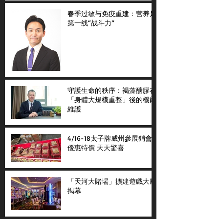
春季过敏与免疫重建：营养是
第一线“战斗力”
守護生命的秩序：褐藻醣膠在
「身體大規模重整」後的機能
維護
4/16-18太子牌威州參展銷會
優惠特價 天天驚喜
「天河大賭場」擴建遊戲大廳
揭幕