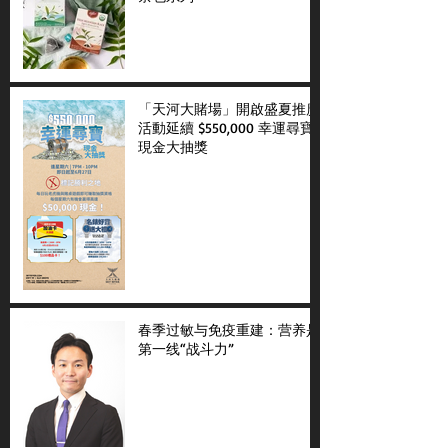
「天河大賭場」開啟盛夏推廣
活動延續 $550,000 幸運尋寶
現金大抽獎
春季过敏与免疫重建：营养是
第一线“战斗力”