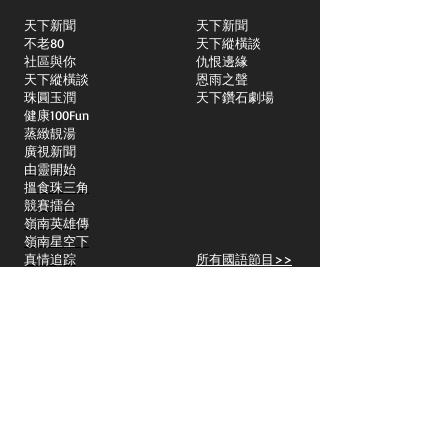
天下新聞
天下新聞
不老80
天下縱橫談
社區與你
​仇恨邊緣
天下縱橫談
恩雨之聲
​珠圓玉潤
天下鑽石劇場
​健康100Fun
蒸緻靚湯
​廣視新聞
由靈開始
搵食珠三角
競賽擂台
嶺南英雄傳
嶺南星空下
真情追踪
所有國語節目>>
新聞日日睇
所有粵語節目>>