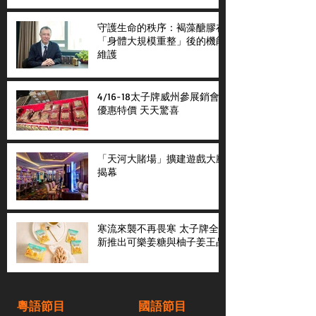
守護生命的秩序：褐藻醣膠在
「身體大規模重整」後的機能
維護
4/16-18太子牌威州參展銷會
優惠特價 天天驚喜
「天河大賭場」擴建遊戲大廳
揭幕
寒流來襲不再畏寒 太子牌全
新推出可樂姜糖與柚子姜王晶
粵語節目
國語節目