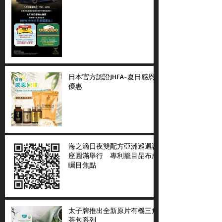
日本官方認證JHFA-夏日感恩
優惠
海之滴日夜雙配方亞洲巡迴講
座圓滿舉行 專利籠目昆布成
矚目焦點
太子牌推出全新原片有機三角
茶包系列