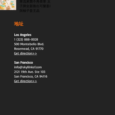
寒流來襲不再畏寒 太
子牌全新推出可樂姜糖
與柚子姜王晶
地址
Los Angeles
1 (323) 888-0028
500 Montebello Blvd.
Rosemead, CA 91770
Get direction>>
San Francisco
info@skylilnksf.com
2121 19th Ave. Ste 103
San Francisco, CA 94116
Get direction>>