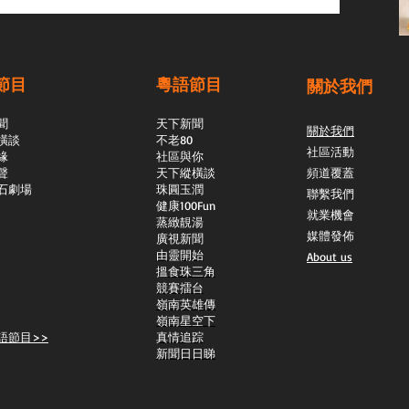
節目
粵語節目
關於我們
聞
天下新聞
關於我們
橫談
不老80
社區活動
緣
社區與你
聲
天下縱橫談
頻道覆蓋
石劇場
​珠圓玉潤
聯繫我們
​健康100Fun
就業機會
蒸緻靚湯
媒體發佈
​廣視新聞
由靈開始
About us
搵食珠三角
競賽擂台
嶺南英雄傳
嶺南星空下
語節目>>
真情追踪
新聞日日睇