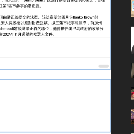
出任第5區市參事的潘正義。
潘正義提交的法案。該法案基於四月份Banko Brown於
武裝保安人員拔槍以應對財產盜竊。據三藩市紀事報報導，前加州
 Mahmood)將競選潘正義的職位，他曾擔任奧巴馬政府的政策分
024年11月選舉的候選人文件。