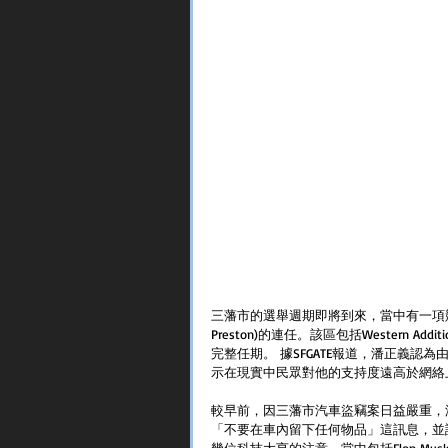
三藩市的選舉週期即將到來，當中有一項競
Preston)的連任。該區包括Western A
完整任期。 據SFGATE報道，潘正義
示在現實中民眾對他的支持度遠高於網絡
較早前，因三藩市汽車盜竊案日益嚴重，潘正
「不要在車內留下任何物品」這訊息，並
幾位科技大亨的注意。當中包括Elon Mus