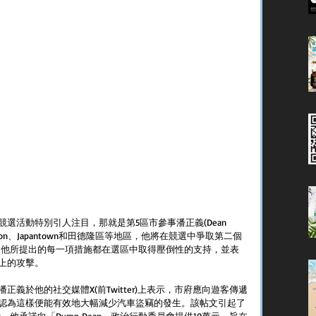
選活動特別引人注目，那就是第5區市參事潘正義(Dean 
ddition、Japantown和田德隆區等地區，他將在競選中爭取第二個
認為由他所提出的每一項措施都在選區中取得壓倒性的支持，並表
上的攻擊。
義於他的社交媒體X(前Twitter)上表示，市府應向遊客傳遞
認為這樣便能有效地大幅減少汽車盜竊的發生。該帖文引起了
k，他承諾向「Dump Dean」政治行動委員會提供10萬元，旨在