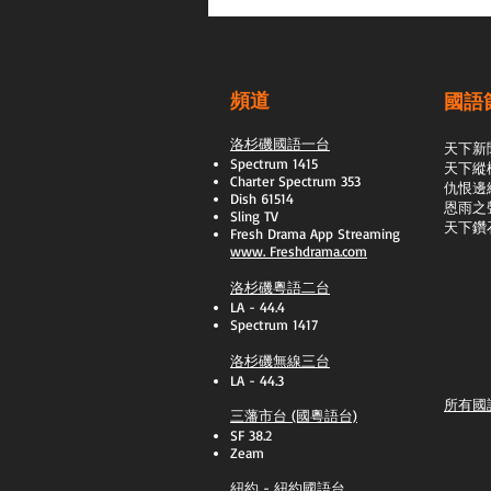
頻道
國語
洛杉磯國語一台
天下新
Spectrum 1415
天下縱
Charter Spectrum 353
​仇恨邊
Dish 61514
恩雨之
Sling TV
天下鑽
​Fresh Drama App Streaming
www.
Freshdrama.com
洛杉磯粵語二台
LA - 44.4
Spectrum 1417
洛杉磯無線三台
LA - 44.3
所有國
三藩市台 (國粵語台)
SF 38.2
Zeam
紐約 - 紐約國語台