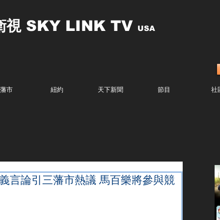
衛視
SKY LINK TV
USA
藩市
紐約
天下新聞
節目
社
正義言論引三藩市熱議 馬百樂將參與競