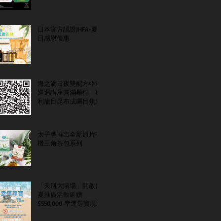
日本官方認證JHFA-夏
日感恩優惠
海之滴日夜雙配方亞洲
巡迴講座圓滿舉行 專
利籠目昆布成矚目焦點
太子牌推出全新原片有
機三角茶包系列
「天河大賭場」開啟盛
夏推廣活動延續
$550,000 幸運尋寶現金
大抽獎