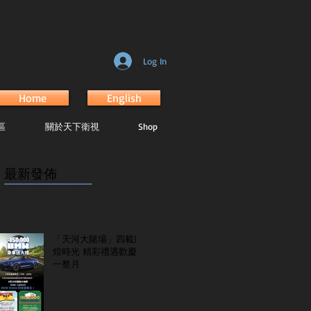
Log In
Home
English
區
關於天下衛視
Shop
最新發佈
...............................................................
「天河大賭場」四載輝
煌時光 精彩禮遇歡慶
一整月