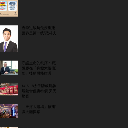
春季过敏与免疫重建：
营养是第一线“战斗力”
守護生命的秩序：褐藻
醣膠在「身體大規模重
整」後的機能維護
4/16-18太子牌威州參
展銷會優惠特價 天天
驚喜
「天河大賭場」擴建遊
戲大廳揭幕