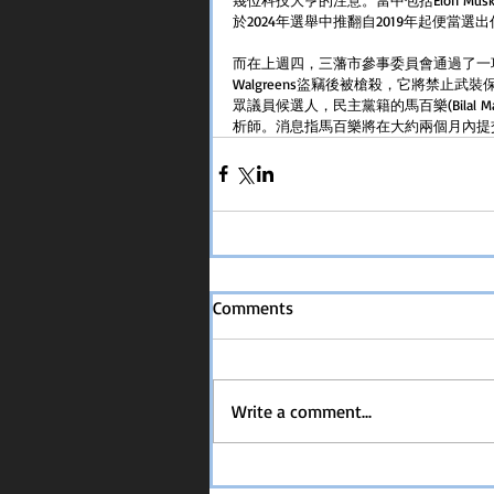
於2024年選舉中推翻自2019年起便當選
而在上週四，三藩市參事委員會通過了一項由
Walgreens盜竊後被槍殺，它將禁止
眾議員候選人，民主黨籍的馬百樂(Bilal
析師。消息指馬百樂將在大約兩個月內提交2
Comments
Write a comment...