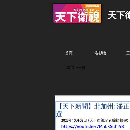
天下
首頁
洛杉磯
三
返回上一頁
【天下新聞】北加州: 潘
選
2023年10月02日 (天下衛視記者編輯報導)
https://youtu.be/7MnLKSuhl48