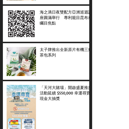
海之滴日夜雙配方亞洲巡迴講
座圓滿舉行 專利籠目昆布成
矚目焦點
太子牌推出全新原片有機三角
茶包系列
「天河大賭場」開啟盛夏推廣
活動延續 $550,000 幸運尋寶
現金大抽獎