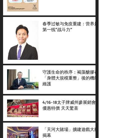
春季过敏与免疫重建：营养是
第一线“战斗力”
守護生命的秩序：褐藻醣膠在
「身體大規模重整」後的機能
維護
4/16-18太子牌威州參展銷會
優惠特價 天天驚喜
「天河大賭場」擴建遊戲大廳
揭幕