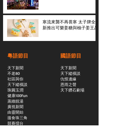
寒流來襲不再畏寒 太子牌全
新推出可樂姜糖與柚子姜王晶
粵語節目
國語節目
天下新聞
天下新聞
不老80
天下縱橫談
社區與你
​仇恨邊緣
天下縱橫談
恩雨之聲
​珠圓玉潤
天下鑽石劇場
​健康100Fun
蒸緻靚湯
​廣視新聞
由靈開始
搵食珠三角
競賽擂台
嶺南英雄傳
嶺南星空下