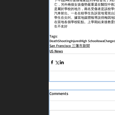
亡，另外兩個女孩傷勢嚴重還在醫院中救治
是屬於學校的地方，兩名受傷者是該校學
汽車射出。一名在校學生告訴當地電視台說
學生在尖叫。據當地媒體報導說得梅因地區
在當地各個學校駐點。上學期結束後教委
生不友好
Tags:
Death
Shooting
Injured
High School
Iowa
Charge
San Francisco 三藩市新聞
US News
Comments