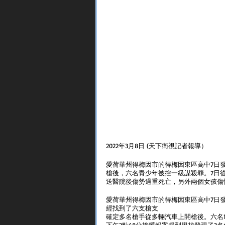
2022年3月8日 (天下衛視記者報導）
愛荷華州得梅因市的得梅因東區高中7日
槍後，六名青少年被控一級謀殺罪。7日從
送醫院後傷勢過重死亡，另外兩個女孩傷情
愛荷華州得梅因市的得梅因東區高中7日發
經找到了六支槍支
確定多名槍手從多輛汽車上開槍後。六名1
下午2點48分接獲報案趕到學校發現了3