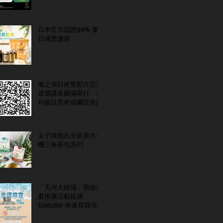
日本官方認證JHFA-夏
日感恩優惠
海之滴日夜雙配方亞洲
巡迴講座圓滿舉行 專
利籠目昆布成矚目焦點
太子牌推出全新原片有
機三角茶包系列
「天河大賭場」開啟盛
夏推廣活動延續
$550,000 幸運尋寶現金
大抽獎