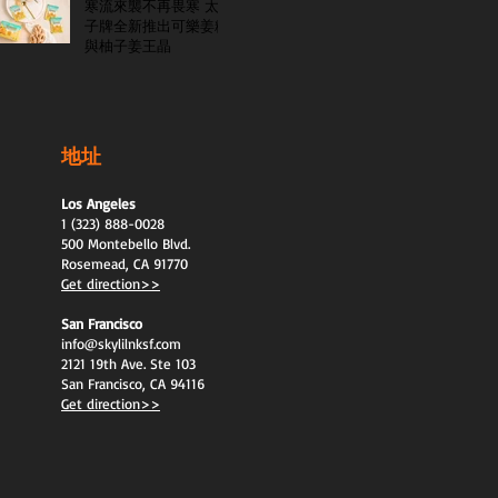
寒流來襲不再畏寒 太
子牌全新推出可樂姜糖
與柚子姜王晶
地址
Los Angeles
1 (323) 888-0028
500 Montebello Blvd.
Rosemead, CA 91770
Get direction>>
San Francisco
info@skylilnksf.com
2121 19th Ave. Ste 103
San Francisco, CA 94116
Get direction>>