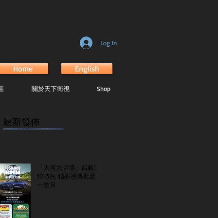
Log In
Home
English
區
關於天下衛視
Shop
最新發佈
...............................................................
「天河大賭場」四載輝
煌時光 精彩禮遇歡慶
一整月