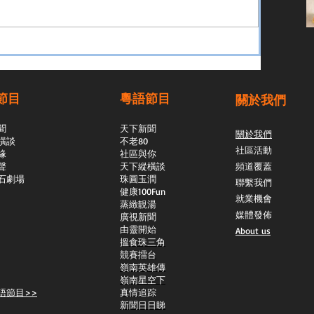
節目
粵語節目
關於我們
聞
天下新聞
關於我們
橫談
不老80
社區活動
緣
社區與你
聲
天下縱橫談
頻道覆蓋
石劇場
​珠圓玉潤
聯繫我們
​健康100Fun
就業機會
蒸緻靚湯
媒體發佈
​廣視新聞
由靈開始
About us
搵食珠三角
競賽擂台
嶺南英雄傳
嶺南星空下
語節目>>
真情追踪
新聞日日睇