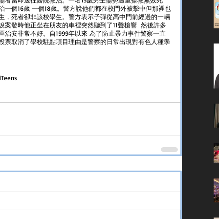
一個16歲 一個18歲。警方說他們都在校門外被擊中但那裡也
生，死者卻非該校學生。警方表示子彈從高中門前經過的一輛
案發時他正坐在朋友的車裡突然聽到了11聲槍響  然後許多
治安非常不好。自1999年以來 為了防止暴力事件警察一直
投票取消了學校駐點項目理由是警察的日常出現對有色人種學
d
Teens