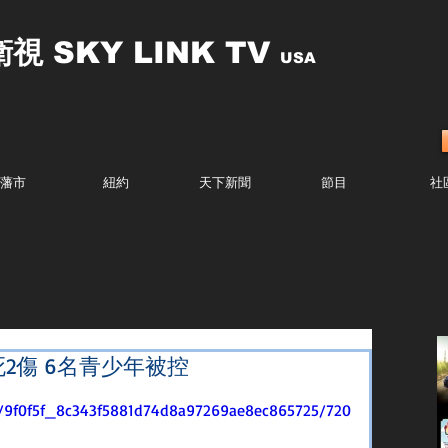
衛視
SKY LINK TV
USA
藩市
紐約
天下新聞
節目
社
死2傷 6名青少年被控
eo/9f0f5f_8c343f5881d74d8a97269ae8ec865725/720