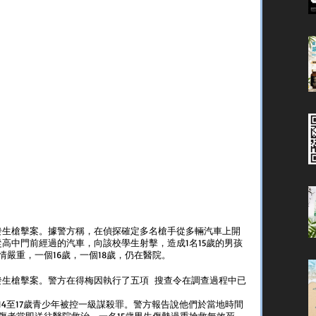
發生槍擊案。據警方稱，在偵探確定多名槍手從多輛汽車上開
高中門前經過的汽車，向該校學生射擊，造成1名15歲的男孩
嚴重，一個16歲，一個18歲，仍在醫院。
生槍擊案。警方在得梅因執行了五項  搜查令在調查過程中已
4至17歲青少年被控一級謀殺罪。警方報告說他們於當地時間
名傷者當即送往醫院救治。一名15歲男生傷勢過重搶救無效死