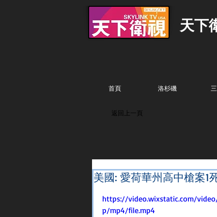
天下
首頁
洛杉磯
三
返回上一頁
美國: 愛荷華州高中槍案1
https://video.wixstatic.com/vid
p/mp4/file.mp4