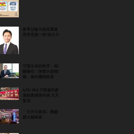
春季过敏与免疫重建：
营养是第一线“战斗力”
守護生命的秩序：褐藻
醣膠在「身體大規模重
整」後的機能維護
4/16-18太子牌威州參
展銷會優惠特價 天天
驚喜
「天河大賭場」擴建遊
戲大廳揭幕