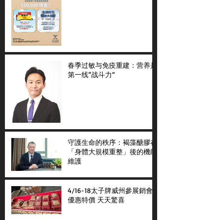
春季过敏与免疫重建：营养是
第一线“战斗力”
守護生命的秩序：褐藻醣膠在
「身體大規模重整」後的機能
維護
4/16-18太子牌威州參展銷會
優惠特價 天天驚喜