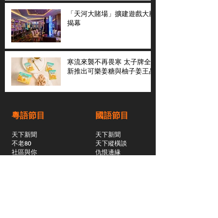
「天河大賭場」擴建遊戲大廳
揭幕
寒流來襲不再畏寒 太子牌全
新推出可樂姜糖與柚子姜王晶
粵語節目
國語節目
天下新聞
天下新聞
不老80
天下縱橫談
社區與你
​仇恨邊緣
天下縱橫談
恩雨之聲
​珠圓玉潤
天下鑽石劇場
​健康100Fun
蒸緻靚湯
​廣視新聞
由靈開始
搵食珠三角