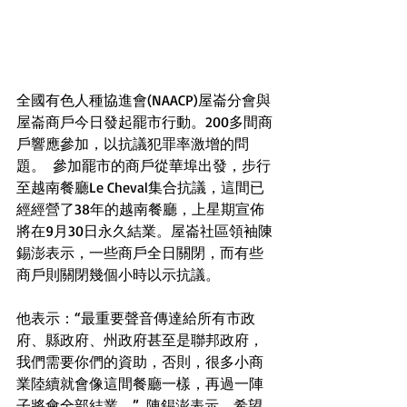
全國有色人種協進會(NAACP)屋崙分會與
屋崙商戶今日發起罷市行動。200多間商
戶響應參加，以抗議犯罪率激增的問
題。  參加罷市的商戶從華埠出發，步行
至越南餐廳Le Cheval集合抗議，這間已
經經營了38年的越南餐廳，上星期宣佈
將在9月30日永久結業。屋崙社區領袖陳
錫澎表示，一些商戶全日關閉，而有些
商戶則關閉幾個小時以示抗議。
他表示：“​最重要聲音傳達給所有市政
府、縣政府、州政府甚至是聯邦政府，
我們需要你們的資助，否則，很多小商
業陸續就會像這間餐廳一樣，再過一陣
子將會全部結業。”  陳錫澎表示，希望