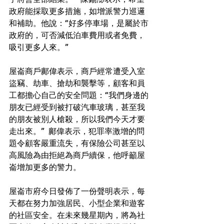
政府能採取更多措施，如增派警力巡邏
和補助。他說：“好多停車場，是屬於市
政府的，可否減低泊車費用或者免費，
吸引更多人來。”  
屋崙商戶鄺偉表示，商戶經常遭受入室
盜竊、劫車、搶劫和襲擊等，顧客和員
工都擔心自己的安全問題：“我們身邊的
朋友已經受到被打破汽車玻璃，甚至我
的朋友被別人槍殺，所以我們今天才要
走出來。”  鄺偉表示，犯罪率激增的問
題令顧客嚴重流失，有保險公司甚至以
高風險為由拒絕為商戶續保，他呼籲屋
崙增加更多的警力。  
屋崙市府今日發佈了一份聲明表示，每
天都在努力加強居民、小型企業和遊客
的社區安全。在未來幾星期內，將為社