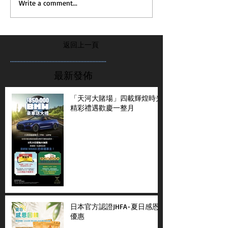
Write a comment...
返回上一頁
...............................................................
最新發佈
「天河大賭場」四載輝煌時光
精彩禮遇歡慶一整月
日本官方認證JHFA-夏日感恩
優惠