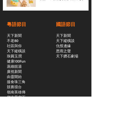
粵語節目
國語節目
天下新聞
天下新聞
不老80
天下縱橫談
社區與你
​仇恨邊緣
天下縱橫談
恩雨之聲
​珠圓玉潤
天下鑽石劇場
​健康100Fun
蒸緻靚湯
​廣視新聞
由靈開始
搵食珠三角
競賽擂台
嶺南英雄傳
嶺南星空下
真情追踪
所有國語節目>>
新聞日日睇