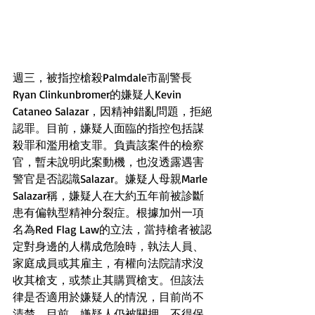
週三，被指控槍殺Palmdale市副警長
Ryan Clinkunbromer的嫌疑人Kevin 
Cataneo Salazar，因精神錯亂問題，拒絕
認罪。目前，嫌疑人面臨的指控包括謀
殺罪和濫用槍支罪。負責該案件的檢察
官，暫未說明此案動機，也沒透露遇害
警官是否認識Salazar。嫌疑人母親Marle 
Salazar稱，嫌疑人在大約五年前被診斷
患有偏執型精神分裂症。根據加州一項
名為Red Flag Law的立法，當持槍者被認
定對身邊的人構成危險時，執法人員、
家庭成員或其雇主，有權向法院請求沒
收其槍支，或禁止其購買槍支。但該法
律是否適用於嫌疑人的情況，目前尚不
清楚。目前，嫌疑人仍被關押，不得保