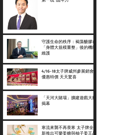
守護生命的秩序：褐藻醣膠在
「身體大規模重整」後的機能
維護
4/16-18太子牌威州參展銷會
優惠特價 天天驚喜
「天河大賭場」擴建遊戲大廳
揭幕
寒流來襲不再畏寒 太子牌全
新推出可樂姜糖與柚子姜王晶