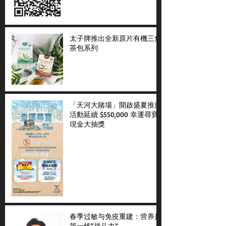
太子牌推出全新原片有機三角
茶包系列
「天河大賭場」開啟盛夏推廣
活動延續 $550,000 幸運尋寶
現金大抽獎
春季过敏与免疫重建：营养是
第一线“战斗力”