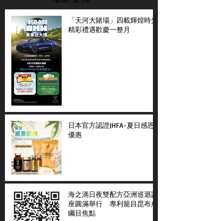
「天河大賭場」四載輝煌時光
精彩禮遇歡慶一整月
日本官方認證JHFA-夏日感恩
優惠
海之滴日夜雙配方亞洲巡迴講
座圓滿舉行 專利籠目昆布成
矚目焦點