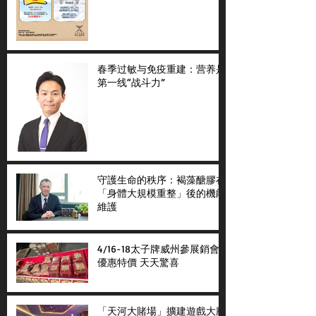
春季过敏与免疫重建：营养是
第一线“战斗力”
守護生命的秩序：褐藻醣膠在
「身體大規模重整」後的機能
維護
4/16-18太子牌威州參展銷會
優惠特價 天天驚喜
「天河大賭場」擴建遊戲大廳