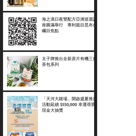
海之滴日夜雙配方亞洲巡迴講
座圓滿舉行 專利籠目昆布成
矚目焦點
太子牌推出全新原片有機三角
茶包系列
「天河大賭場」開啟盛夏推廣
活動延續 $550,000 幸運尋寶
現金大抽獎