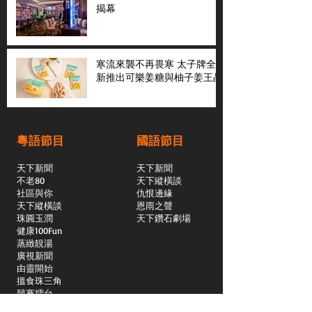
揭幕
寒流來襲不再畏寒 太子牌全
新推出可樂姜糖與柚子姜王晶
粵語節目
國語節目
天下新聞
天下新聞
不老80
天下縱橫談
社區與你
​仇恨邊緣
天下縱橫談
恩雨之聲
​珠圓玉潤
天下鑽石劇場
​健康100Fun
蒸緻靚湯
​廣視新聞
由靈開始
搵食珠三角
競賽擂台
嶺南英雄傳