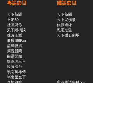
粵語節目
國語節目
天下新聞
天下新聞
不老80
天下縱橫談
社區與你
​仇恨邊緣
天下縱橫談
恩雨之聲
​珠圓玉潤
天下鑽石劇場
​健康100Fun
蒸緻靚湯
​廣視新聞
由靈開始
搵食珠三角
競賽擂台
嶺南英雄傳
嶺南星空下
真情追踪
所有國語節目>>
新聞日日睇
所有粵語節目>>