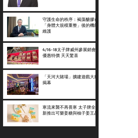
守護生命的秩序：褐藻醣膠在
「身體大規模重整」後的機能
維護
4/16-18太子牌威州參展銷會
優惠特價 天天驚喜
「天河大賭場」擴建遊戲大廳
揭幕
寒流來襲不再畏寒 太子牌全
新推出可樂姜糖與柚子姜王晶