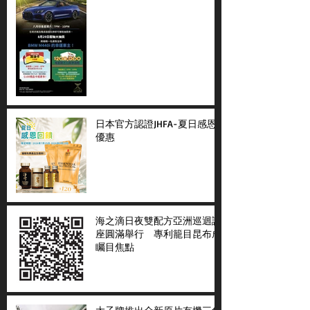
日本官方認證JHFA-夏日感恩
優惠
海之滴日夜雙配方亞洲巡迴講
座圓滿舉行 專利籠目昆布成
矚目焦點