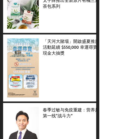
太子牌推出全新原片有機三角
茶包系列
「天河大賭場」開啟盛夏推廣
活動延續 $550,000 幸運尋寶
現金大抽獎
春季过敏与免疫重建：营养是
第一线“战斗力”