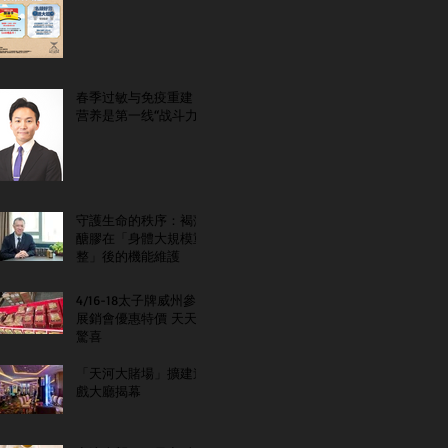
春季过敏与免疫重建：
营养是第一线“战斗力”
守護生命的秩序：褐藻
醣膠在「身體大規模重
整」後的機能維護
4/16-18太子牌威州參
展銷會優惠特價 天天
驚喜
「天河大賭場」擴建遊
戲大廳揭幕