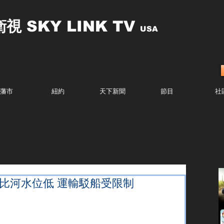
衛視
SKY LINK TV
USA
藩市
紐約
天下新聞
節目
社
西比河水位低 運輸駁船受限制