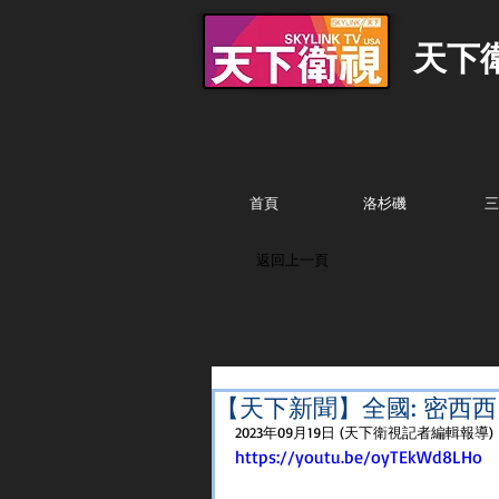
天下
首頁
洛杉磯
三
返回上一頁
【天下新聞】全國: 密西
2023年09月19日 (天下衛視記者編輯報導)
https://youtu.be/oyTEkWd8LHo