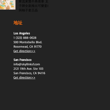
寒流來襲不再畏寒 太
子牌全新推出可樂姜糖
與柚子姜王晶
地址
Los Angeles
1 (323) 888-0028
500 Montebello Blvd.
Rosemead, CA 91770
Get direction>>
San Francisco
info@skylilnksf.com
2121 19th Ave. Ste 103
San Francisco, CA 94116
Get direction>>