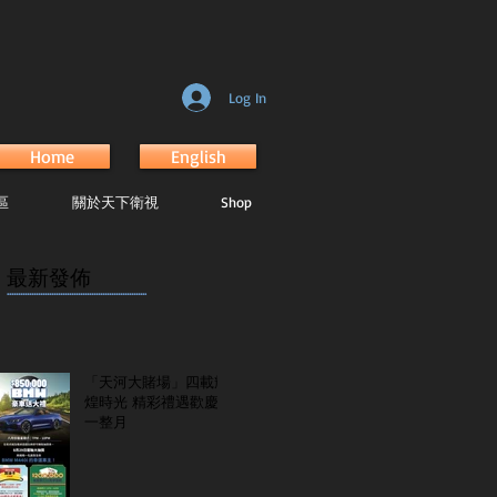
Log In
Home
English
區
關於天下衛視
Shop
最新發佈
...............................................................
「天河大賭場」四載輝
煌時光 精彩禮遇歡慶
一整月