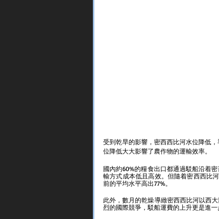
受到乾旱的影響，密西西比河水位降低，
位降低大大影響了農作物的運輸效率。
國內約60%的糧食出口都通過駁船沿着
輸方式成本低且高效。但隨着密西西比河水位
前的平均水平高出77%。
此外，數月的乾燥導緻密西西比河以西大
烈的國際競爭，駁船運費的上升更是進一