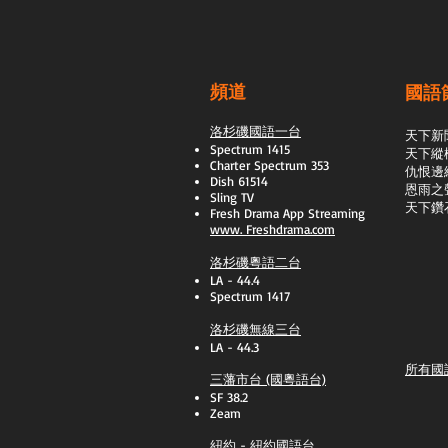
頻道
國語
洛杉磯國語一台
天下新
Spectrum 1415
天下縱
Charter Spectrum 353
​仇恨邊
Dish 61514
恩雨之
Sling TV
天下鑽
​Fresh Drama App Streaming
www.
Freshdrama.com
洛杉磯粵語二台
LA - 44.4
Spectrum 1417
洛杉磯無線三台
LA - 44.3
所有國
三藩市台 (國粵語台)
SF 38.2
Zeam
紐約 - 紐約國語台