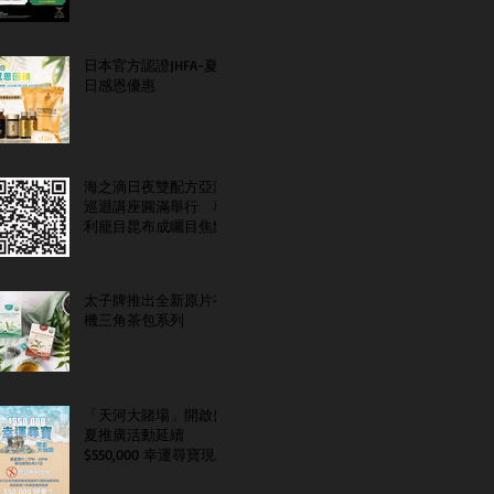
日本官方認證JHFA-夏
日感恩優惠
海之滴日夜雙配方亞洲
巡迴講座圓滿舉行 專
利籠目昆布成矚目焦點
太子牌推出全新原片有
機三角茶包系列
「天河大賭場」開啟盛
夏推廣活動延續
$550,000 幸運尋寶現金
大抽獎