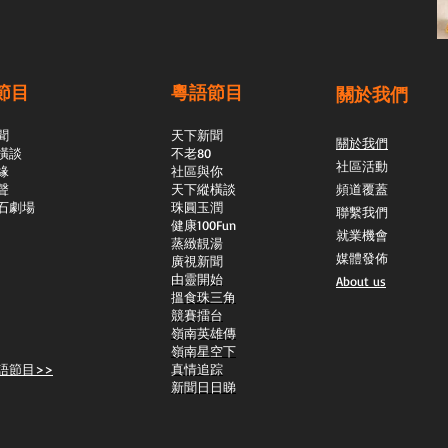
節目
粵語節目
關於我們
聞
天下新聞
關於我們
橫談
不老80
社區活動
緣
社區與你
聲
天下縱橫談
頻道覆蓋
石劇場
​珠圓玉潤
聯繫我們
​健康100Fun
就業機會
蒸緻靚湯
媒體發佈
​廣視新聞
由靈開始
About us
搵食珠三角
競賽擂台
嶺南英雄傳
嶺南星空下
語節目>>
真情追踪
新聞日日睇