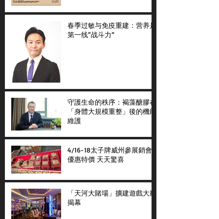
春季过敏与免疫重建：营养是
第一线“战斗力”
守護生命的秩序：褐藻醣膠在
「身體大規模重整」後的機能
維護
4/16-18太子牌威州參展銷會
優惠特價 天天驚喜
「天河大賭場」擴建遊戲大廳
揭幕