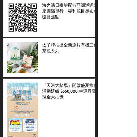
海之滴日夜雙配方亞洲巡迴講
座圓滿舉行 專利籠目昆布成
矚目焦點
太子牌推出全新原片有機三角
茶包系列
「天河大賭場」開啟盛夏推廣
活動延續 $550,000 幸運尋寶
現金大抽獎