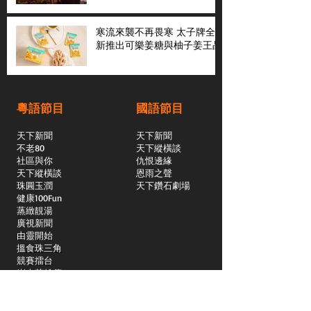
寒流來襲不再畏寒 太子牌全
新推出可樂姜糖與柚子姜王晶
粵語節目
國語節目
天下新聞
天下新聞
不老80
天下縱橫談
社區與你
​仇恨邊緣
天下縱橫談
恩雨之聲
​珠圓玉潤
天下鑽石劇場
​健康100Fun
蒸緻靚湯
​廣視新聞
由靈開始
搵食珠三角
競賽擂台
嶺南英雄傳
嶺南星空下
真情追踪
所有國語節目>>
新聞日日睇