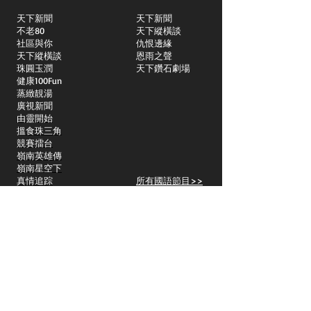
天下新聞
天下新聞
不老80
天下縱橫談
社區與你
​仇恨邊緣
天下縱橫談
恩雨之聲
​珠圓玉潤
天下鑽石劇場
​健康100Fun
蒸緻靚湯
​廣視新聞
由靈開始
搵食珠三角
競賽擂台
嶺南英雄傳
嶺南星空下
真情追踪
所有國語節目>>
新聞日日睇
所有粵語節目>>