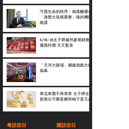
守護生命的秩序：褐藻醣膠在
「身體大規模重整」後的機能
維護
4/16-18太子牌威州參展銷會
優惠特價 天天驚喜
「天河大賭場」擴建遊戲大廳
揭幕
寒流來襲不再畏寒 太子牌全
新推出可樂姜糖與柚子姜王晶
粵語節目
國語節目