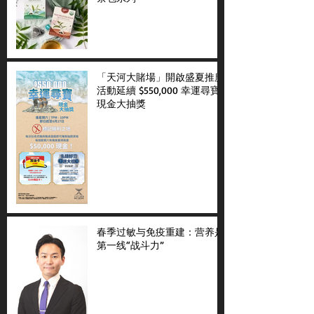
「天河大賭場」開啟盛夏推廣
活動延續 $550,000 幸運尋寶
現金大抽獎
春季过敏与免疫重建：营养是
第一线“战斗力”