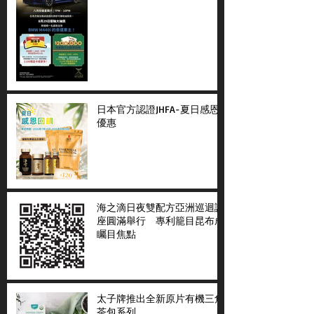
日本官方認證JHFA-夏日感恩
優惠
海之滴日夜雙配方亞洲巡迴講
座圓滿舉行 專利籠目昆布成
矚目焦點
太子牌推出全新原片有機三角
茶包系列