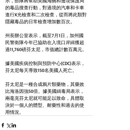
示，部隊將幫助美國海關和邊境保護局
的毒品搜查行動，對過境的汽車和卡車
進行X光檢查和二次檢查，從而將此類對
隱藏毒品的日常檢查增加數百次。
州長辦公室表示，截至7月1日，加州國
民警衛隊今年已協助在入境口岸緝獲超
過11,760磅芬太尼，市值總計數百萬元。
據美國疾病控制與預防中心(CDC)表示，
芬太尼每天導致150名美國人死亡。
芬太尼是一種合成鴉片類藥物，其藥效
比海洛因強50倍。據美國緝毒局表示，
兩毫克芬太尼就可能足以致命，具體取
決於一個人的體型、耐藥性和過去的使
用情況。