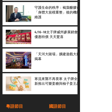
守護生命的秩序：褐藻醣膠在
「身體大規模重整」後的機能
維護
4/16-18太子牌威州參展銷會
優惠特價 天天驚喜
「天河大賭場」擴建遊戲大廳
揭幕
寒流來襲不再畏寒 太子牌全
新推出可樂姜糖與柚子姜王晶
粵語節目
國語節目