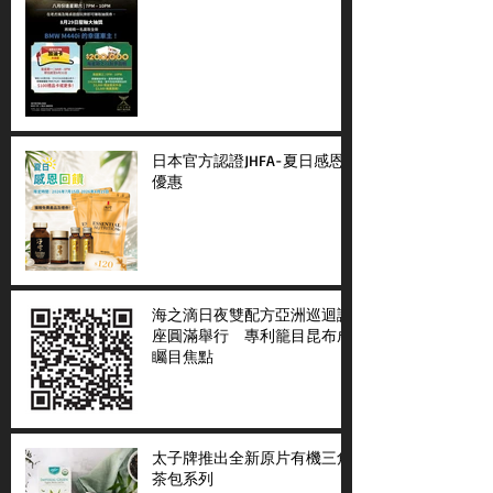
日本官方認證JHFA-夏日感恩
優惠
海之滴日夜雙配方亞洲巡迴講
座圓滿舉行 專利籠目昆布成
矚目焦點
太子牌推出全新原片有機三角
茶包系列