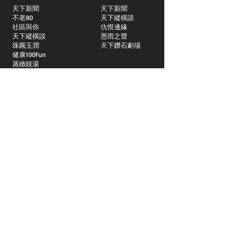
天下新聞
天下新聞
不老80
天下縱橫談
社區與你
​仇恨邊緣
天下縱橫談
恩雨之聲
​珠圓玉潤
天下鑽石劇場
​健康100Fun
蒸緻靚湯
​廣視新聞
由靈開始
搵食珠三角
競賽擂台
嶺南英雄傳
嶺南星空下
真情追踪
所有國語節目>>
新聞日日睇
所有粵語節目>>