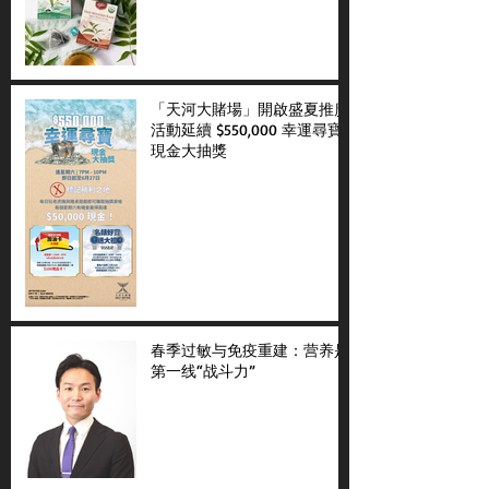
「天河大賭場」開啟盛夏推廣
活動延續 $550,000 幸運尋寶
現金大抽獎
春季过敏与免疫重建：营养是
第一线“战斗力”