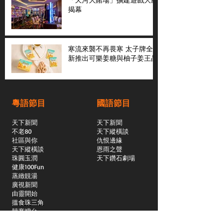
揭幕
寒流來襲不再畏寒 太子牌全
新推出可樂姜糖與柚子姜王晶
粵語節目
國語節目
天下新聞
天下新聞
不老80
天下縱橫談
社區與你
​仇恨邊緣
天下縱橫談
恩雨之聲
​珠圓玉潤
天下鑽石劇場
​健康100Fun
蒸緻靚湯
​廣視新聞
由靈開始
搵食珠三角
競賽擂台
嶺南英雄傳