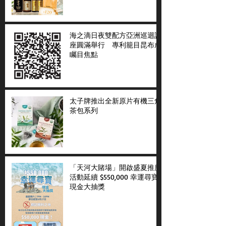
海之滴日夜雙配方亞洲巡迴講
座圓滿舉行 專利籠目昆布成
矚目焦點
太子牌推出全新原片有機三角
茶包系列
「天河大賭場」開啟盛夏推廣
活動延續 $550,000 幸運尋寶
現金大抽獎