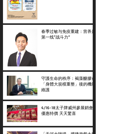
春季过敏与免疫重建：营养是
第一线“战斗力”
守護生命的秩序：褐藻醣膠在
「身體大規模重整」後的機能
維護
4/16-18太子牌威州參展銷會
優惠特價 天天驚喜
「天河大賭場」擴建遊戲大廳