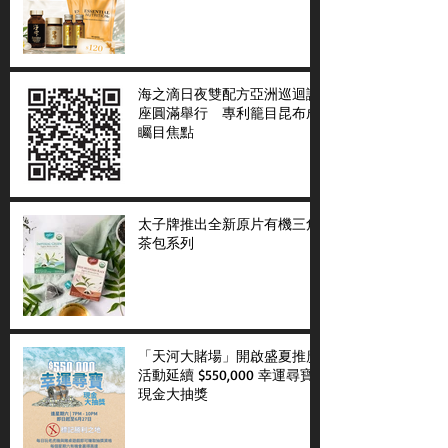
海之滴日夜雙配方亞洲巡迴講
座圓滿舉行 專利籠目昆布成
矚目焦點
太子牌推出全新原片有機三角
茶包系列
「天河大賭場」開啟盛夏推廣
活動延續 $550,000 幸運尋寶
現金大抽獎