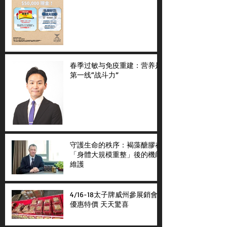
春季过敏与免疫重建：营养是
第一线“战斗力”
守護生命的秩序：褐藻醣膠在
「身體大規模重整」後的機能
維護
4/16-18太子牌威州參展銷會
優惠特價 天天驚喜