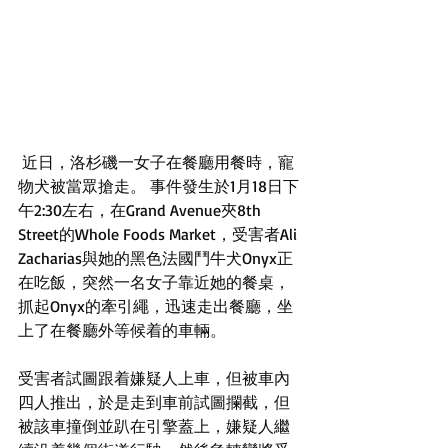
 近日，洛杉磯一女子在餐廳用餐時，寵
物犬被當眾搶走。 事件發生於1月18日下
午2:30左右，在Grand Avenue夾8th 
Street的Whole Foods Market，受害者Ali 
Zacharias與她的黑色法國鬥牛犬Onyx正
在吃飯，突然一名女子靠近她的餐桌，
抓起Onyx的牽引繩，迅速走出餐廳，坐
上了在餐廳外等候着的車輛。
受害者試圖跟着嫌疑人上車，但被車內
四人推出，於是走到車前試圖攔截，但
被該車撞倒並趴在引擎蓋上，嫌疑人繼