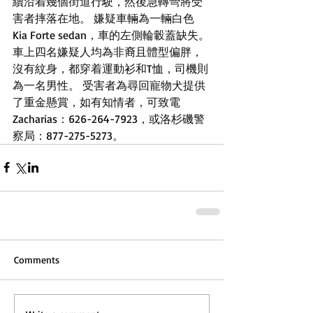
續沿着幾個街道行駛，然後急轉彎將受
害者摔落在地。 嫌疑車輛為一輛白色
Kia Forte sedan，車的左側輪轂蓋缺失。
車上四名嫌疑人均為非裔且體型偏胖，
沒有紋身，都穿着運動衫和T恤，司機則
為一名男性。 受害者為尋回寵物犬提供
了重金懸賞，如有知情者，可致電
Zacharias：626-264-7923，或洛杉磯警
察局：877-275-5273。
Comments