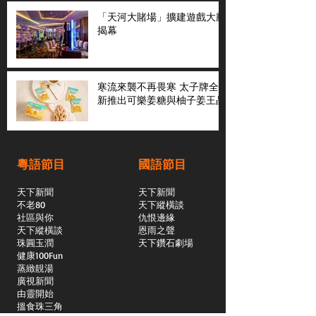
「天河大賭場」擴建遊戲大廳
揭幕
寒流來襲不再畏寒 太子牌全
新推出可樂姜糖與柚子姜王晶
粵語節目
國語節目
天下新聞
天下新聞
不老80
天下縱橫談
社區與你
​仇恨邊緣
天下縱橫談
恩雨之聲
​珠圓玉潤
天下鑽石劇場
​健康100Fun
蒸緻靚湯
​廣視新聞
由靈開始
搵食珠三角