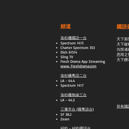
頻道
國語
洛杉磯國語一台
天下新
Spectrum 1415
天下縱
Charter Spectrum 353
​仇恨邊
Dish 61514
恩雨之
Sling TV
天下鑽
​Fresh Drama App Streaming
www.
Freshdrama.com
洛杉磯粵語二台
LA - 44.4
Spectrum 1417
洛杉磯無線三台
LA - 44.3
所有國
三藩市台 (國粵語台)
SF 38.2
Zeam
紐約 - 紐約國語台