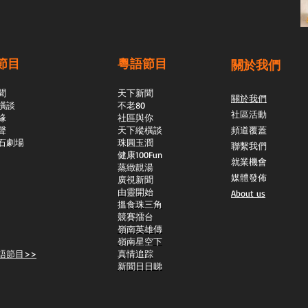
節目
粵語節目
關於我們
聞
天下新聞
關於我們
橫談
不老80
社區活動
緣
社區與你
聲
天下縱橫談
頻道覆蓋
石劇場
​珠圓玉潤
聯繫我們
​健康100Fun
就業機會
蒸緻靚湯
媒體發佈
​廣視新聞
由靈開始
About us
搵食珠三角
競賽擂台
嶺南英雄傳
嶺南星空下
語節目>>
真情追踪
新聞日日睇