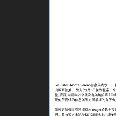
Los Gatos-Monte Sereno警察局表示
山脈而被捕。 警方於1月8日接到報案，來自Los 
盈, 音譯)自新年以來就沒有與她的雇主聯繫。 
現他所提供的信息與警方所掌握的有所出
隨後更加發現有證據指出Yeager於除夕
捕，並向警方承認於12月31日晚上用繩子勒死