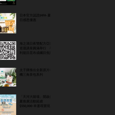
日本官方認證JHFA-夏
日感恩優惠
海之滴日夜雙配方亞洲
巡迴講座圓滿舉行 專
利籠目昆布成矚目焦點
太子牌推出全新原片有
機三角茶包系列
「天河大賭場」開啟盛
夏推廣活動延續
$550,000 幸運尋寶現金
大抽獎