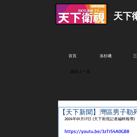
天下
首頁
洛杉磯
三
返回上一頁
【天下新聞】灣區男子勒
2024年01月17日 (天下衛視記者編輯報導) 
https://youtu.be/3zTr54A0GB8