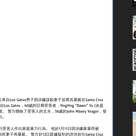
，一名來自Los Gatos男子因涉嫌謀殺妻子並將其棄屍在Santa Cruz
Gatos，40歲的亞裔受害者，YingYing “Dawn” Yu (余盈
警方聯絡了受害人的丈夫，56歲的John Maxey Yeager，發
入。
夜對受害人作出家庭暴力行為。 他於1月11日因涉嫌家暴而被
妻子再棄屍。 警方於13日跟據疑犯的證供前往Santa Cruz