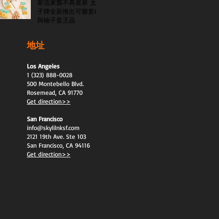
寒流來襲不再畏寒 太
子牌全新推出可樂姜糖
與柚子姜王晶
地址
Los Angeles
1 (323) 888-0028
500 Montebello Blvd.
Rosemead, CA 91770
Get direction>>
San Francisco
info@skylilnksf.com
2121 19th Ave. Ste 103
San Francisco, CA 94116
Get direction>>