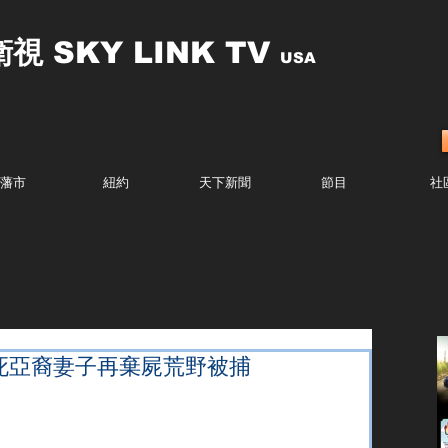
衛視
SKY LINK TV
USA
藩市
紐約
天下新聞
節目
社
死亞裔妻子再棄屍荒野被捕