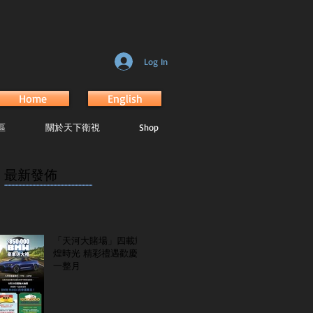
Log In
Home
English
區
關於天下衛視
Shop
最新發佈
...............................................................
「天河大賭場」四載輝
煌時光 精彩禮遇歡慶
一整月