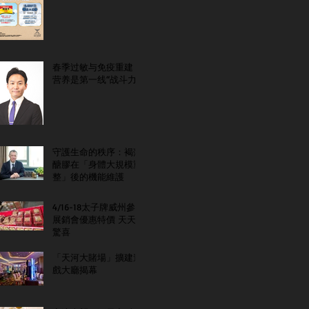
春季过敏与免疫重建：
营养是第一线“战斗力”
守護生命的秩序：褐藻
醣膠在「身體大規模重
整」後的機能維護
4/16-18太子牌威州參
展銷會優惠特價 天天
驚喜
「天河大賭場」擴建遊
戲大廳揭幕