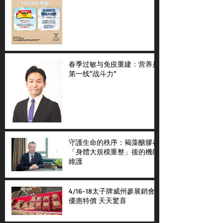
春季过敏与免疫重建：营养是
第一线“战斗力”
守護生命的秩序：褐藻醣膠在
「身體大規模重整」後的機能
維護
4/16-18太子牌威州參展銷會
優惠特價 天天驚喜