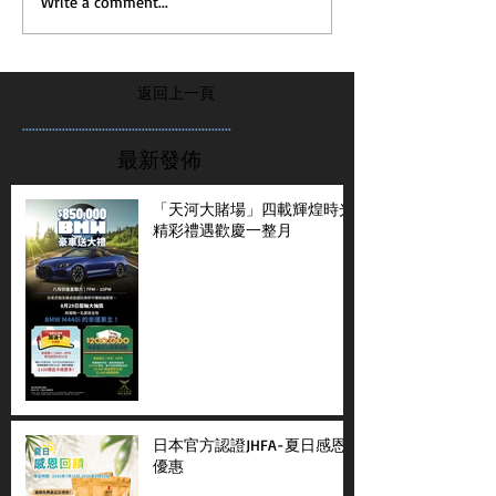
Write a comment...
返回上一頁
...............................................................
最新發佈
「天河大賭場」四載輝煌時光
精彩禮遇歡慶一整月
日本官方認證JHFA-夏日感恩
優惠