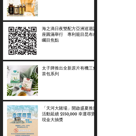
海之滴日夜雙配方亞洲巡迴講
座圓滿舉行 專利籠目昆布成
矚目焦點
太子牌推出全新原片有機三角
茶包系列
「天河大賭場」開啟盛夏推廣
活動延續 $550,000 幸運尋寶
現金大抽獎