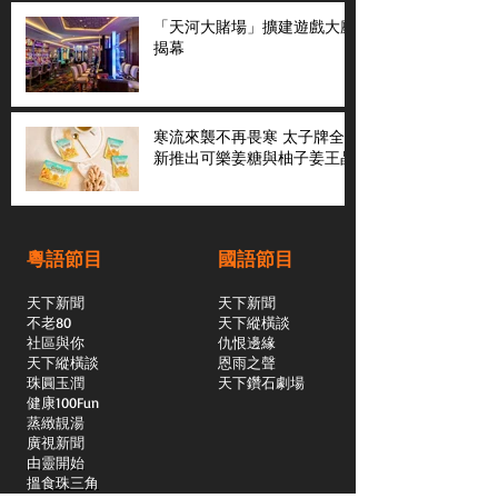
「天河大賭場」擴建遊戲大廳
揭幕
寒流來襲不再畏寒 太子牌全
新推出可樂姜糖與柚子姜王晶
粵語節目
國語節目
天下新聞
天下新聞
不老80
天下縱橫談
社區與你
​仇恨邊緣
天下縱橫談
恩雨之聲
​珠圓玉潤
天下鑽石劇場
​健康100Fun
蒸緻靚湯
​廣視新聞
由靈開始
搵食珠三角