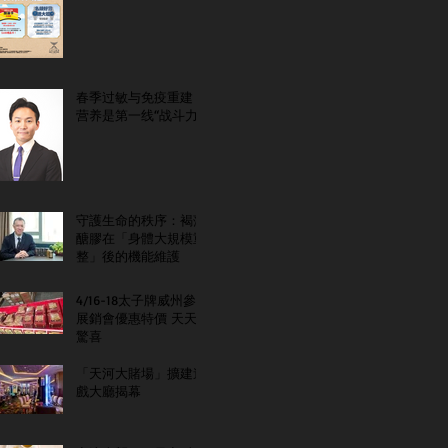
春季过敏与免疫重建：
营养是第一线“战斗力”
守護生命的秩序：褐藻
醣膠在「身體大規模重
整」後的機能維護
4/16-18太子牌威州參
展銷會優惠特價 天天
驚喜
「天河大賭場」擴建遊
戲大廳揭幕