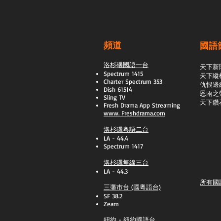
頻道
國語
洛杉磯國語一台
天下新
Spectrum 1415
天下縱
Charter Spectrum 353
​仇恨邊
Dish 61514
恩雨之
Sling TV
天下鑽
​Fresh Drama App Streaming
www.
Freshdrama.com
洛杉磯粵語二台
LA - 44.4
Spectrum 1417
洛杉磯無線三台
LA - 44.3
所有國
三藩市台 (國粵語台)
SF 38.2
Zeam
紐約 - 紐約國語台