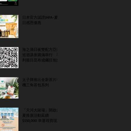
日本官方認證JHFA-夏
日感恩優惠
海之滴日夜雙配方亞洲
巡迴講座圓滿舉行 專
利籠目昆布成矚目焦點
太子牌推出全新原片有
機三角茶包系列
「天河大賭場」開啟盛
夏推廣活動延續
$550,000 幸運尋寶現金
大抽獎