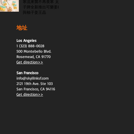
寒流來襲不再畏寒 太
子牌全新推出可樂姜糖
與柚子姜王晶
地址
Los Angeles
1 (323) 888-0028
500 Montebello Blvd.
Rosemead, CA 91770
Get direction>>
San Francisco
info@skylilnksf.com
2121 19th Ave. Ste 103
San Francisco, CA 94116
Get direction>>