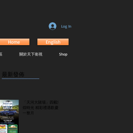
Log In
Home
English
區
關於天下衛視
Shop
最新發佈
...............................................................
「天河大賭場」四載輝
煌時光 精彩禮遇歡慶
一整月