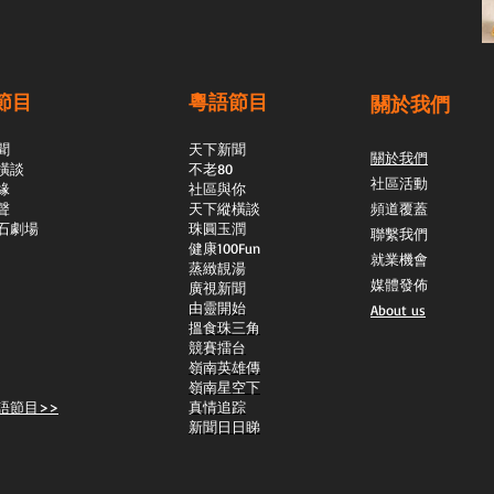
節目
粵語節目
關於我們
聞
天下新聞
關於我們
橫談
不老80
社區活動
緣
社區與你
聲
天下縱橫談
頻道覆蓋
石劇場
​珠圓玉潤
聯繫我們
​健康100Fun
就業機會
蒸緻靚湯
媒體發佈
​廣視新聞
由靈開始
About us
搵食珠三角
競賽擂台
嶺南英雄傳
嶺南星空下
語節目>>
真情追踪
新聞日日睇