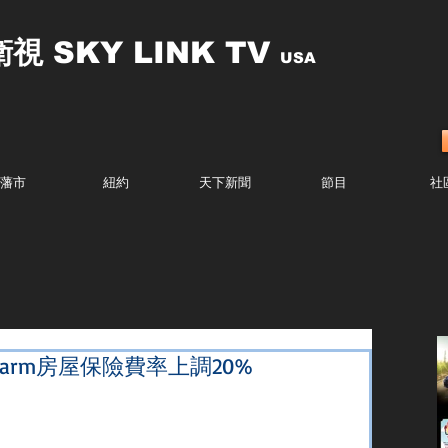
衛視
SKY LINK TV
USA
藩市
紐約
天下新聞
節目
社
 Farm房屋保險費率上調20%