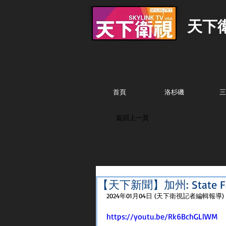
天下
首頁
洛杉磯
三
返回上一頁
【天下新聞】加州: State
2024年01月04日 (天下衛視記者編輯報導)
https://youtu.be/Rk6BchGLlWM