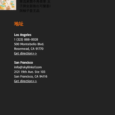
寒流來襲不再畏寒 太
子牌全新推出可樂姜糖
與柚子姜王晶
地址
Los Angeles
1 (323) 888-0028
500 Montebello Blvd.
Rosemead, CA 91770
Get direction>>
San Francisco
info@skylilnksf.com
2121 19th Ave. Ste 103
San Francisco, CA 94116
Get direction>>