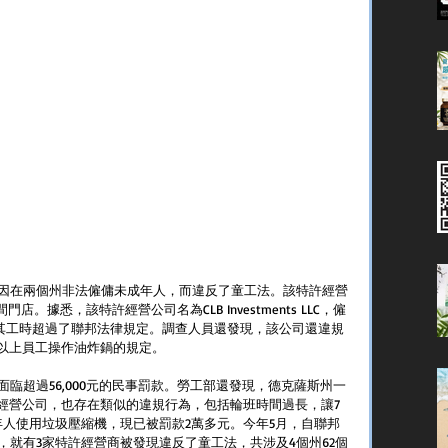
因在兩個州非法僱傭未成年人，而違反了童工法。該特許經營
。據悉，該特許經營公司名為CLB Investments LLC，僱
人，其工時超過了聯邦法律規定。調查人員還發現，該公司還違規
歲以上員工操作油炸鍋的規定。
臨超過56,000元的民事罰款。勞工部還發現，德克薩斯州一
麥當勞特許經營公司，也存在類似的違規行為，包括輪班時間過長，讓7
年人使用垃圾壓縮機，現已被罰款2萬多元。今年5月，自聯邦
就有3家特許經營商被發現違反了童工法，共涉及4個州62個