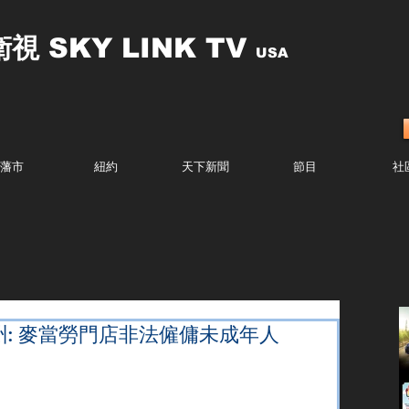
衛視
SKY LINK TV
USA
藩市
紐約
天下新聞
節目
社
: 麥當勞門店非法僱傭未成年人