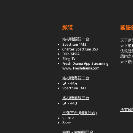
頻道
國語
洛杉磯國語一台
天下新
Spectrum 1415
天下縱
Charter Spectrum 353
​仇恨邊
Dish 61514
恩雨之
Sling TV
天下鑽
​Fresh Drama App Streaming
www.
Freshdrama.com
洛杉磯粵語二台
LA - 44.4
Spectrum 1417
洛杉磯無線三台
LA - 44.3
所有國
三藩市台 (國粵語台)
SF 38.2
Zeam
紐約 - 紐約國語台