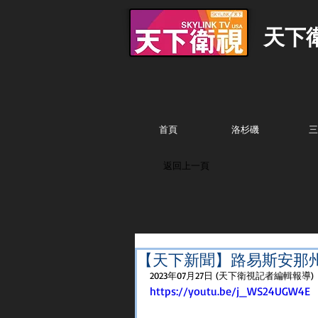
天下
首頁
洛杉磯
三
返回上一頁
【天下新聞】路易斯安那州
2023年07月27日 (天下衛視記者編輯報導)
https://youtu.be/j_WS24UGW4E