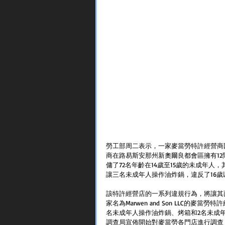
勞工部周二表示，一家麥當勞特許經營商
商在路易斯安那州新奧爾良都會區擁有12間門店
傭了72名年齡在14歲至15歲的未成年
讓三名未成年人操作油炸鍋，違反了16
該特許經營店的一系列違規行為，將讓其面
家名為Marwen and Son LLC的
名未成年人操作油炸鍋、烤箱和2名未成
調查局宣佈開始對麥當勞各門店進行調查，