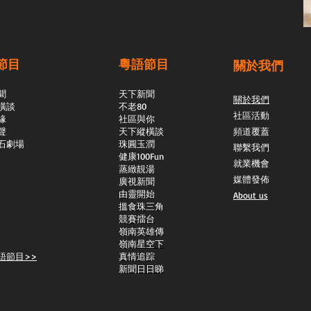
節目
粵語節目
關於我們
聞
天下新聞
關於我們
橫談
不老80
社區活動
緣
社區與你
聲
天下縱橫談
頻道覆蓋
石劇場
​珠圓玉潤
聯繫我們
​健康100Fun
就業機會
蒸緻靚湯
媒體發佈
​廣視新聞
由靈開始
About us
搵食珠三角
競賽擂台
嶺南英雄傳
嶺南星空下
語節目>>
真情追踪
新聞日日睇