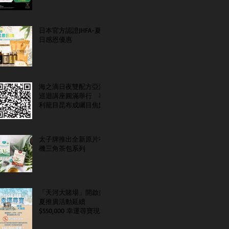
日本官方認證JHFA-夏
日感恩優惠
海之滴日夜雙配方亞洲
巡迴講座圓滿舉行 專
利籠目昆布成矚目焦點
太子牌推出全新原片有
機三角茶包系列
「天河大賭場」開啟盛
夏推廣活動延續
$550,000 幸運尋寶現金
大抽獎