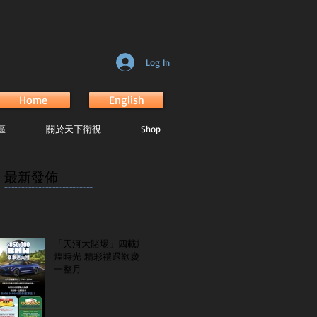
Log In
Home
English
區
關於天下衛視
Shop
最新發佈
...............................................................
「天河大賭場」四載輝
煌時光 精彩禮遇歡慶
一整月