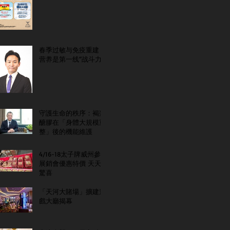
春季过敏与免疫重建：
营养是第一线“战斗力”
守護生命的秩序：褐藻
醣膠在「身體大規模重
整」後的機能維護
4/16-18太子牌威州參
展銷會優惠特價 天天
驚喜
「天河大賭場」擴建遊
戲大廳揭幕