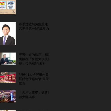
春季过敏与免疫重建：
营养是第一线“战斗力”
守護生命的秩序：褐藻
醣膠在「身體大規模重
整」後的機能維護
4/16-18太子牌威州參
展銷會優惠特價 天天
驚喜
「天河大賭場」擴建遊
戲大廳揭幕