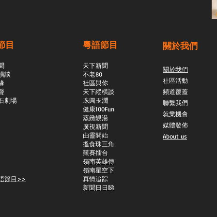
節目
粵語節目
關於我們
聞
天下新聞
關於我們
橫談
不老80
社區活動
緣
社區與你
聲
天下縱橫談
頻道覆蓋
石劇場
​珠圓玉潤
聯繫我們
​健康100Fun
就業機會
蒸緻靚湯
媒體發佈
​廣視新聞
由靈開始
About us
搵食珠三角
競賽擂台
嶺南英雄傳
嶺南星空下
語節目>>
真情追踪
新聞日日睇