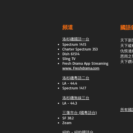
頻道
國語
洛杉磯國語一台
天下新
Spectrum 1415
天下縱
Charter Spectrum 353
​仇恨邊
Dish 61514
恩雨之
Sling TV
天下鑽
​Fresh Drama App Streaming
www.
Freshdrama.com
洛杉磯粵語二台
LA - 44.4
Spectrum 1417
洛杉磯無線三台
LA - 44.3
所有國
三藩市台 (國粵語台)
SF 38.2
Zeam
紐約 - 紐約國語台