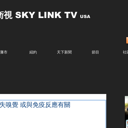
衛視
SKY LINK TV
USA
藩市
紐約
天下新聞
節目
社
喪失嗅覺 或與免疫反應有關