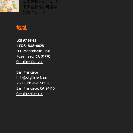
寒流來襲不再畏寒 太
子牌全新推出可樂姜糖
與柚子姜王晶
地址
Los Angeles
1 (323) 888-0028
500 Montebello Blvd.
Rosemead, CA 91770
Get direction>>
San Francisco
info@skylilnksf.com
2121 19th Ave. Ste 103
San Francisco, CA 94116
Get direction>>