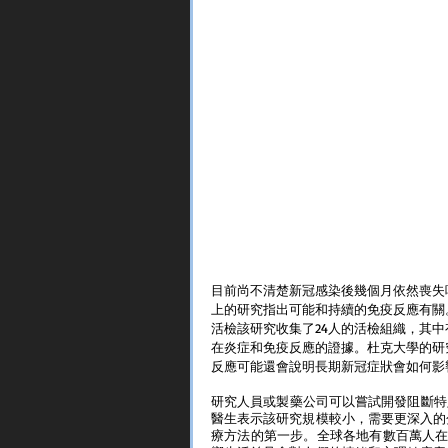
目前尚不清楚新冠感染後幾個月依然喪失嗅覺的確切原因
上的研究指出可能和持續的免疫反應有關。由
活檢該研究收集了24人的活檢組織，其中
在炎症和免疫反應的證據。杜克大學的研究人員B
反應可能還會說明長期新冠症狀會如何影
研究人員或製藥公司可以嘗試開發阻斷特定免
醫生表示該研究規模較小，需要更深入的
療方法的第一步。全球各地有數百萬人在