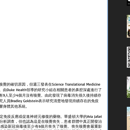
，但週三發表在Science Translational Medicine
Duke Health領導的研究小組在相關患者的鼻腔深處進行了
有9人至少4個月沒有嗅覺。由此發現了病毒消失很久後持續存
radley Goldstein表示研究清楚地發現持續存在的免疫
響身體其他系統。
疫反應或促進神經元修復的藥物。華盛頓大學的Aria Jafari
分析調查，但也認為這是在嗅覺喪失，患者群體中真正開發治
感染新冠病毒後至少有6個月喪失了嗅覺。喪失嗅覺會嚴重影