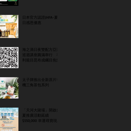
日本官方認證JHFA-夏
日感恩優惠
海之滴日夜雙配方亞洲
巡迴講座圓滿舉行 專
利籠目昆布成矚目焦點
太子牌推出全新原片有
機三角茶包系列
「天河大賭場」開啟盛
夏推廣活動延續
$550,000 幸運尋寶現金
大抽獎