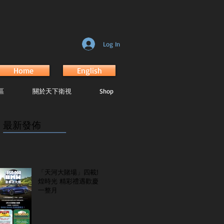
Log In
Home
English
區
關於天下衛視
Shop
最新發佈
...............................................................
「天河大賭場」四載輝
煌時光 精彩禮遇歡慶
一整月