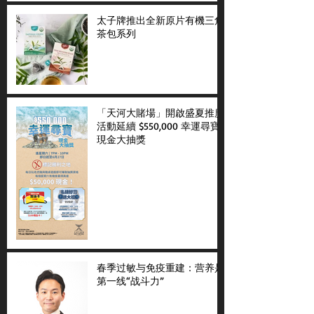
太子牌推出全新原片有機三角
茶包系列
「天河大賭場」開啟盛夏推廣
活動延續 $550,000 幸運尋寶
現金大抽獎
春季过敏与免疫重建：营养是
第一线“战斗力”