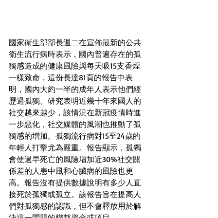
國家衛生部部長週二在宣佈最新的公共
衛生流行病時表示，國內普遍存在的孤
獨感造成的健康風險與每天吸15支香煙
一樣致命，這份長達81頁的報告中表
明，國內大約一半的成年人表示他們經
歷過孤獨。研究表明近幾十年來國人的
社交越來越少，該情況在新冠疫情時進
一步惡化，社交媒體的風潮也推動了孤
獨感的增加。孤獨流行病對15至24歲的
年輕人打擊尤為嚴重。報告顯示，孤獨
會使過早死亡的風險增加近30%社交關
係差的人患中風和心臟病的風險也更
高。報告沒有提供數據說明有多少人直
接死於孤獨或孤立。該報告旨在提高人
們對孤獨感的認識，但不會釋放用於解
決這一問題的聯邦資金或項目。