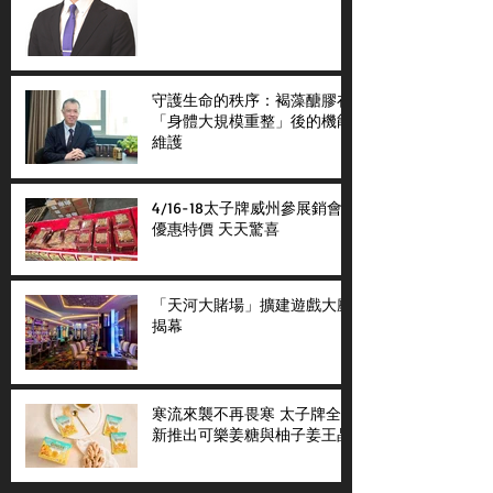
守護生命的秩序：褐藻醣膠在
「身體大規模重整」後的機能
維護
4/16-18太子牌威州參展銷會
優惠特價 天天驚喜
「天河大賭場」擴建遊戲大廳
揭幕
寒流來襲不再畏寒 太子牌全
新推出可樂姜糖與柚子姜王晶