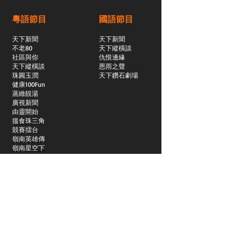
粵語節目
國語節目
天下新聞
天下新聞
不老80
天下縱橫談
社區與你
​仇恨邊緣
天下縱橫談
恩雨之聲
​珠圓玉潤
天下鑽石劇場
​健康100Fun
蒸緻靚湯
​廣視新聞
由靈開始
搵食珠三角
競賽擂台
嶺南英雄傳
嶺南星空下
真情追踪
所有國語節目>>
新聞日日睇
所有粵語節目>>