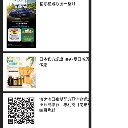
精彩禮遇歡慶一整月
日本官方認證JHFA-夏日感恩
優惠
海之滴日夜雙配方亞洲巡迴講
座圓滿舉行 專利籠目昆布成
矚目焦點