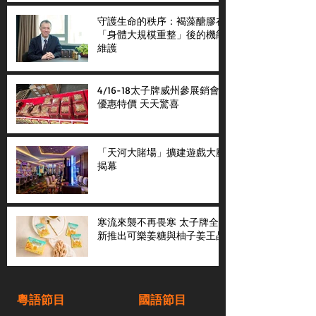
守護生命的秩序：褐藻醣膠在
「身體大規模重整」後的機能
維護
4/16-18太子牌威州參展銷會
優惠特價 天天驚喜
「天河大賭場」擴建遊戲大廳
揭幕
寒流來襲不再畏寒 太子牌全
新推出可樂姜糖與柚子姜王晶
粵語節目
國語節目