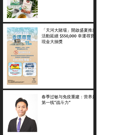
「天河大賭場」開啟盛夏推廣
活動延續 $550,000 幸運尋寶
現金大抽獎
春季过敏与免疫重建：营养是
第一线“战斗力”