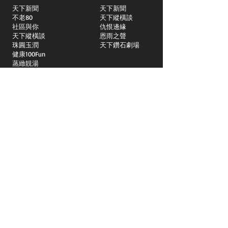
天下新聞
天下新聞
不老80
天下縱橫談
社區與你
​仇恨邊緣
天下縱橫談
恩雨之聲
​珠圓玉潤
天下鑽石劇場
​健康100Fun
蒸緻靚湯
​廣視新聞
由靈開始
搵食珠三角
競賽擂台
嶺南英雄傳
嶺南星空下
真情追踪
所有國語節目>>
新聞日日睇
所有粵語節目>>