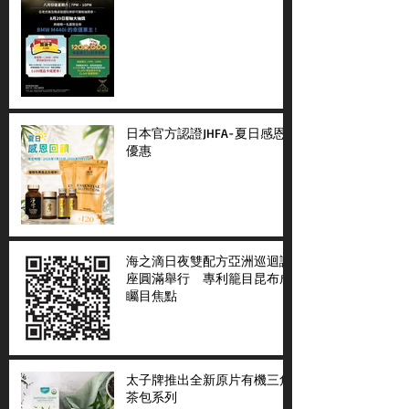
日本官方認證JHFA-夏日感恩
優惠
海之滴日夜雙配方亞洲巡迴講
座圓滿舉行 專利籠目昆布成
矚目焦點
太子牌推出全新原片有機三角
茶包系列