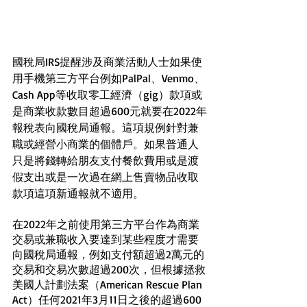
國稅局IRS提醒涉及商業活動人士如果使
用手機第三方平台例如PalPal、Venmo、
Cash App等收取零工經濟（gig）款項或
是商業收款數目超過600元就要在2022年
報稅表向國稅局通報。這項規例針對兼
職或經營小商業的個體戶。如果普通人
只是將錢轉給朋友支付餐飲費用或是渡
假支出或是一次過在網上售賣物品收取
款項這項新通報就不適用。
在2022年之前使用第三方平台作為商業
交易或兼職收入要達到某些程度才需要
向國稅局通報，例如支付額超過2萬元的
交易和交易次數超過200次，但根據拯救
美國人計劃法案（American Rescue Plan 
Act）任何2021年3月11日之後的超過600