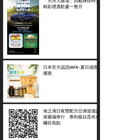
「天河大賭場」四載輝煌時光
精彩禮遇歡慶一整月
日本官方認證JHFA-夏日感恩
優惠
海之滴日夜雙配方亞洲巡迴講
座圓滿舉行 專利籠目昆布成
矚目焦點