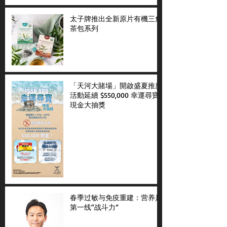
太子牌推出全新原片有機三角
茶包系列
「天河大賭場」開啟盛夏推廣
活動延續 $550,000 幸運尋寶
現金大抽獎
春季过敏与免疫重建：营养是
第一线“战斗力”