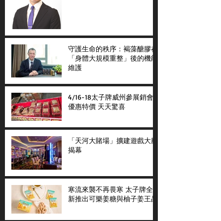
守護生命的秩序：褐藻醣膠在
「身體大規模重整」後的機能
維護
4/16-18太子牌威州參展銷會
優惠特價 天天驚喜
「天河大賭場」擴建遊戲大廳
揭幕
寒流來襲不再畏寒 太子牌全
新推出可樂姜糖與柚子姜王晶