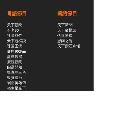
粵語節目
國語節目
天下新聞
天下新聞
不老80
天下縱橫談
社區與你
​仇恨邊緣
天下縱橫談
恩雨之聲
​珠圓玉潤
天下鑽石劇場
​健康100Fun
蒸緻靚湯
​廣視新聞
由靈開始
搵食珠三角
競賽擂台
嶺南英雄傳
嶺南星空下
真情追踪
所有國語節目>>
新聞日日睇
所有粵語節目>>