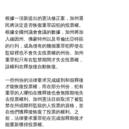
根據一項新提出的憲法修正案，加州選
民將決定是否恢復重罪囚犯的投票權。
根據全國州議會會議的數據，加州將加
入緬因州、佛蒙特州以及哥倫比亞特區
的行列，成為僅有的幾個重罪犯即使在
監獄裡也不會失去投票權的州份。加州
重罪犯只有在監禁期間才失去投票權，
該權利在釋放後自動恢復。
一些州份的法律要求完成緩刑和假釋後
才能恢復投票權，而在部分州份，犯有
重罪的人哪怕在獲釋後也會無限期地失
去投票權利。加州憲法目前取消了被監
禁在州或聯邦監獄的人投票的資格，並
在他們獲釋後恢復了投票的權利。之
前，法律要求重罪犯在完成假釋期後才
能重新獲得投票權。