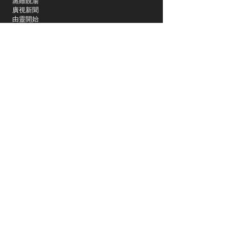
蒸緻靚湯
​廣視新聞
由靈開始
搵食珠三角
競賽擂台
嶺南英雄傳
嶺南星空下
真情追踪
所有國語節目>>
新聞日日睇
所有粵語節目>>
頻道
關於我們
洛杉磯國語一台
Spectrum 1415
關於我們
Charter Spectrum 353
Dish 61514
社區活動
Sling TV