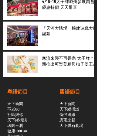
4/16-18太子牌威州參展銷會
優惠特價 天天驚喜
「天河大賭場」擴建遊戲大廳
揭幕
寒流來襲不再畏寒 太子牌全
新推出可樂姜糖與柚子姜王晶
粵語節目
國語節目
天下新聞
天下新聞
不老80
天下縱橫談
社區與你
​仇恨邊緣
天下縱橫談
恩雨之聲
​珠圓玉潤
天下鑽石劇場
​健康100Fun