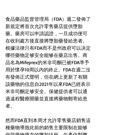
食品藥品監督管理局（FDA）週二發佈了
新規定將首次允許零售藥店提供墮胎
藥。藥房可以申請認證，一旦成功便可
在收到處方後直接將墮胎藥發給患者。
根據法律只有FDA而不是州政府可以决定
哪些藥物足够安全能够在藥店出售。商
品名為Mifeprex的米非司酮已被FDA準予
用於懷孕10周以內的終止。FDA在週二沒
有發佈正式聲明，但在網上更新了有關
該藥物的信息自2021年以來FDA已經表示
米非司酮足够安全。保健提供者可以通
過遠程醫療開藥並直接將藥物郵寄給患
者。
然而FDA直到本周才允許零售藥店銷售這
種藥物導致此前的銷售主要限制在能够
保留藥物庫存的墮胎診所。生產仿製墮