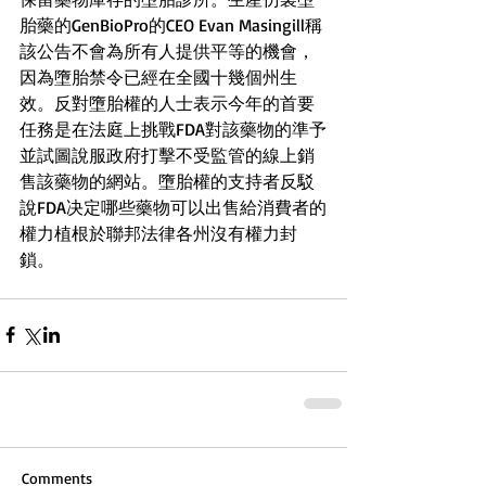
胎藥的GenBioPro的CEO Evan Masingill稱
該公告不會為所有人提供平等的機會，
因為墮胎禁令已經在全國十幾個州生
效。反對墮胎權的人士表示今年的首要
任務是在法庭上挑戰FDA對該藥物的準予
並試圖說服政府打擊不受監管的線上銷
售該藥物的網站。墮胎權的支持者反駁
說FDA决定哪些藥物可以出售給消費者的
權力植根於聯邦法律各州沒有權力封
鎖。
Comments