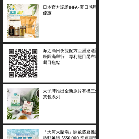
日本官方認證JHFA-夏日感恩
優惠
海之滴日夜雙配方亞洲巡迴講
座圓滿舉行 專利籠目昆布成
矚目焦點
太子牌推出全新原片有機三角
茶包系列
「天河大賭場」開啟盛夏推廣
活動延續 $550,000 幸運尋寶