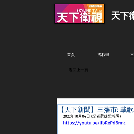
天下
首頁
洛杉磯
三
返回上一頁
【天下新聞】三藩市: 載
2022年10月04日 (記者蘇婕雅報導) 
https://youtu.be/lfbRePd6rmc