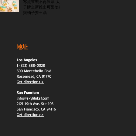
寒流來襲不再畏寒 太
子牌全新推出可樂姜糖
與柚子姜王晶
地址
Los Angeles
1 (323) 888-0028
500 Montebello Blvd.
Rosemead, CA 91770
Get direction>>
San Francisco
info@skylilnksf.com
2121 19th Ave. Ste 103
San Francisco, CA 94116
Get direction>>