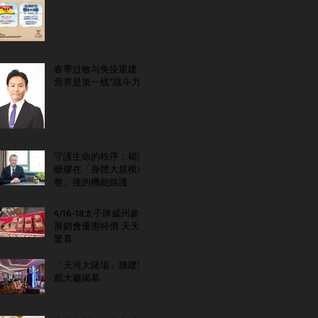
春季过敏与免疫重建：
营养是第一线“战斗力”
守護生命的秩序：褐藻
醣膠在「身體大規模重
整」後的機能維護
4/16-18太子牌威州參
展銷會優惠特價 天天
驚喜
「天河大賭場」擴建遊
戲大廳揭幕