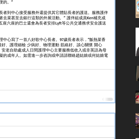
的。” 
長者到中心接受服務外還提供其它體貼長者的護送。服務護伴
者去菜甚至去銀行這類的外展活動。” 護伴組成員Ken補充成
五座六座的巴士還會為長者安排Lyft等公共交通務求安全護送
理中心寫了一首八好歌中心長者。97歲長者表示，“飯熱菜香
情好、護理細檢 少病好、物理運動 筋絡好、談心關懷 開心
好。安老自助處成人日間護理中心主要服務低收入或非英語為母
礙的成年人。如需進一步咨詢或申請請聯絡趙姑娘或何姑娘電