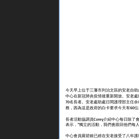
今天早上位于三藩市列治文區的安老自助
中心在新冠肺炎疫情後重新開放。安老處
70名長者。安老處助處日間護理部主任
務，因為這是政府的白卡要求今天有60位
長者活動協調員Corey介紹中心每日除了
表示，“獨立的活動，我們會跟回他們每人的興趣例如
中心會員羅碧姬已經在安老接受了八年護