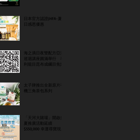
日本官方認證JHFA-夏
日感恩優惠
海之滴日夜雙配方亞洲
巡迴講座圓滿舉行 專
利籠目昆布成矚目焦點
太子牌推出全新原片有
機三角茶包系列
「天河大賭場」開啟盛
夏推廣活動延續
$550,000 幸運尋寶現金
大抽獎