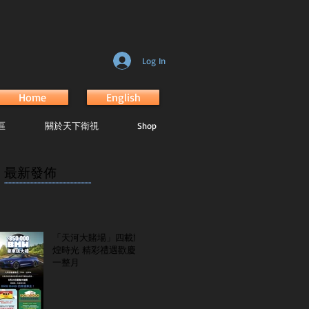
Log In
Home
English
區
關於天下衛視
Shop
最新發佈
...............................................................
「天河大賭場」四載輝
煌時光 精彩禮遇歡慶
一整月