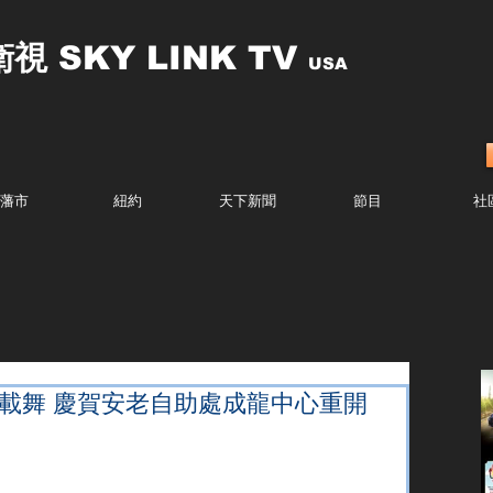
衛視
SKY LINK TV
USA
藩市
紐約
天下新聞
節目
社
歌載舞 慶賀安老自助處成龍中心重開