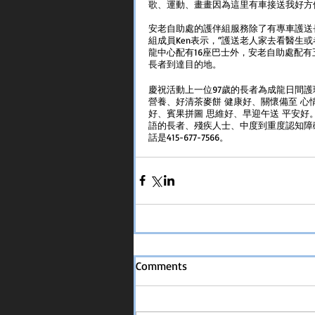
歌、運動、畫畫因為這里有車接送我好方便
安老自助處的護伴組服務除了有專車護送
組成員Ken表示，“護送老人家去看醫生或
龍中心配有16座巴士外，安老自助處配有
長者到達目的地。
慶祝活動上一位97歲的長者為成龍日間護
營養、好清茶麥餅 健康好、關懷備至 心
好、賓果拼圖 思維好、早迎午送 平安
語的長者、殘疾人士、中度到重度認知障
話是415-677-7566。
Comments