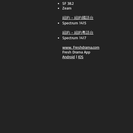
SF 38.2
Zeam
紐約 - 紐約國語台
Spectrum 1415
紐約 - 紐約粵語台
Spectrum 1417
​www.
Freshdrama.com
Fresh Drama App
​Android
|
IOS