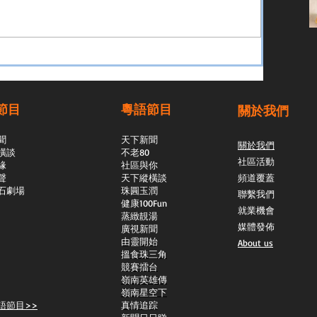
節目
粵語節目
關於我們
聞
天下新聞
關於我們
橫談
不老80
社區活動
緣
社區與你
聲
天下縱橫談
頻道覆蓋
石劇場
​珠圓玉潤
聯繫我們
​健康100Fun
就業機會
蒸緻靚湯
媒體發佈
​廣視新聞
由靈開始
About us
搵食珠三角
競賽擂台
嶺南英雄傳
嶺南星空下
語節目>>
真情追踪