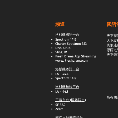
頻道
國語
洛杉磯國語一台
天下新
Spectrum 1415
天下縱
Charter Spectrum 353
​仇恨邊
Dish 61514
恩雨之
Sling TV
天下鑽
​Fresh Drama App Streaming
www.
Freshdrama.com
洛杉磯粵語二台
LA - 44.4
Spectrum 1417
洛杉磯無線三台
LA - 44.3
所有國
三藩市台 (國粵語台)
SF 38.2
Zeam
紐約 - 紐約國語台