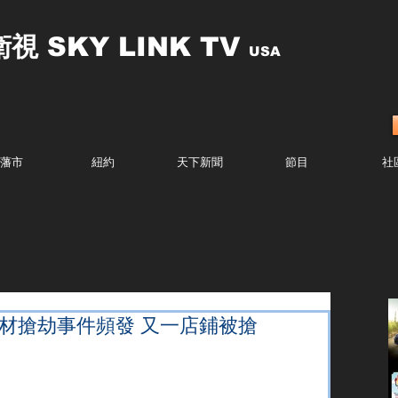
衛視
SKY LINK TV
USA
藩市
紐約
天下新聞
節目
社
器材搶劫事件頻發 又一店鋪被搶