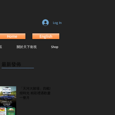
Log In
Home
English
區
關於天下衛視
Shop
最新發佈
...............................................................
「天河大賭場」四載輝
煌時光 精彩禮遇歡慶
一整月