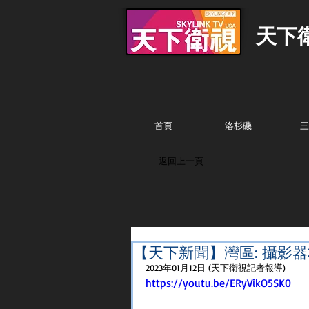
天下
首頁
洛杉磯
三
返回上一頁
【天下新聞】灣區: 攝影
2023年01月12日 (天下衛視記者報導)
https://youtu.be/ERyVikO5SK0