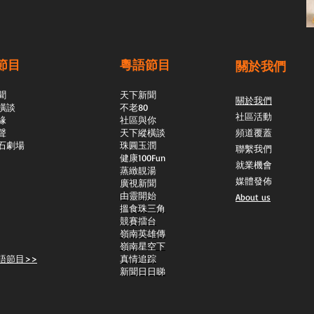
節目
粵語節目
關於我們
聞
天下新聞
關於我們
橫談
不老80
社區活動
緣
社區與你
聲
天下縱橫談
頻道覆蓋
石劇場
​珠圓玉潤
聯繫我們
​健康100Fun
就業機會
蒸緻靚湯
媒體發佈
​廣視新聞
由靈開始
About us
搵食珠三角
競賽擂台
嶺南英雄傳
嶺南星空下
語節目>>
真情追踪
新聞日日睇