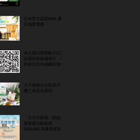
日本官方認證JHFA-夏
日感恩優惠
海之滴日夜雙配方亞洲
巡迴講座圓滿舉行 專
利籠目昆布成矚目焦點
太子牌推出全新原片有
機三角茶包系列
「天河大賭場」開啟盛
夏推廣活動延續
$550,000 幸運尋寶現金
大抽獎