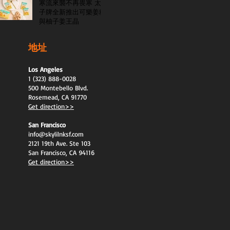
寒流來襲不再畏寒 太
子牌全新推出可樂姜糖
與柚子姜王晶
地址
Los Angeles
1 (323) 888-0028
500 Montebello Blvd.
Rosemead, CA 91770
Get direction>>
San Francisco
info@skylilnksf.com
2121 19th Ave. Ste 103
San Francisco, CA 94116
Get direction>>