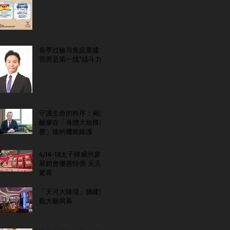
春季过敏与免疫重建：
营养是第一线“战斗力”
守護生命的秩序：褐藻
醣膠在「身體大規模重
整」後的機能維護
4/16-18太子牌威州參
展銷會優惠特價 天天
驚喜
「天河大賭場」擴建遊
戲大廳揭幕