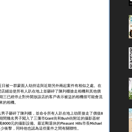
器材專賣店近日被一群蒙面人劫持這與近期另外兩起案件有相似之處。在
間店鋪迫使所有人趴在地上並砸碎了陳列櫃搶走相機和其他價
期三已經停止對外開放該店的客戶表示被盜的相機很可能會流
來的相機。
有五名男子砸碎了陳列櫃，並命令所有人趴在地上劫匪搶走了價值8
幾名男子闖入了三藩市Grant街和Bush街附近的攝影器材
元的攝影設備。最近剛退休的Pleasant Hills市長Michael 
來了不少衝擊，同時他也認為這些案件之間有關聯性。