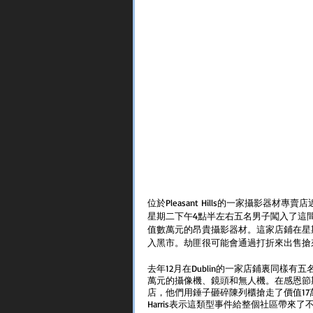
位於Pleasant Hills的一家攝影
星期二下午4點半左右五名男子闖入了這
值數萬元的昂貴攝影器材。這家店鋪在星
入黑市。劫匪很可能會通過打折來出售搶
去年12月在Dublin的一家店鋪裏同樣
萬元的攝像機、鏡頭和無人機。在感恩節期間
店，他們用錘子砸碎陳列櫃搶走了價值17萬8000
Harris表示這類型事件給整個社區帶