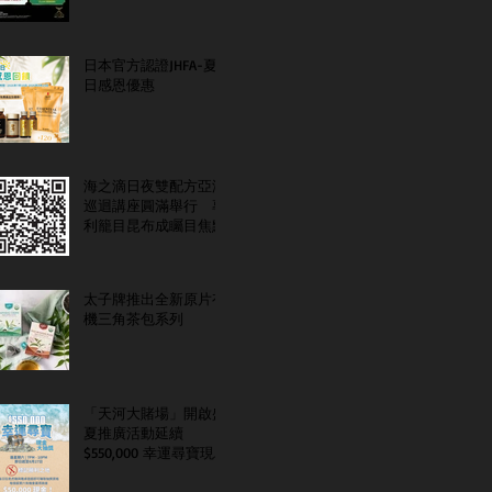
日本官方認證JHFA-夏
日感恩優惠
海之滴日夜雙配方亞洲
巡迴講座圓滿舉行 專
利籠目昆布成矚目焦點
太子牌推出全新原片有
機三角茶包系列
「天河大賭場」開啟盛
夏推廣活動延續
$550,000 幸運尋寶現金
大抽獎