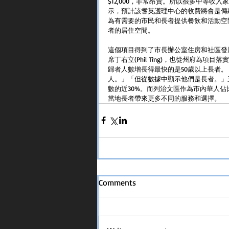
$12,000，非常昂貴。所以很多中等
示，預計該耆英護理中心的收費將會是傳
為有需要的市民和長者提供餐飲和活動空
者的居住空間。
這個項目得到了市長辦公室住房和社區發展部
席丁右立(Phil Ting)，也從州府為項
歸者人數增長得最快的是50歲以上長者
人。」「但從數據中顯示他們是長者。」三
數的近30%。而列治文區作為市內華人
當地長者帶來更多不同的服務和選擇。
Comments