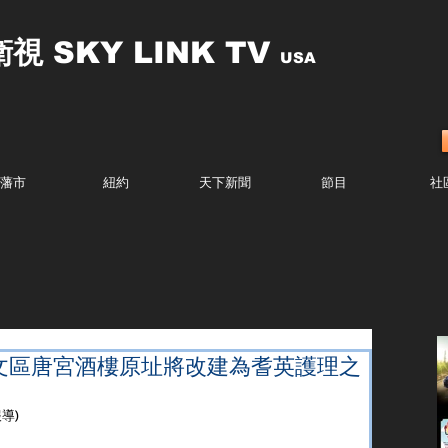
衛視
SKY LINK TV
USA
藩市
紐約
天下新聞
節目
社
文區唐宮酒樓原址將改建為耆英護理之
導)