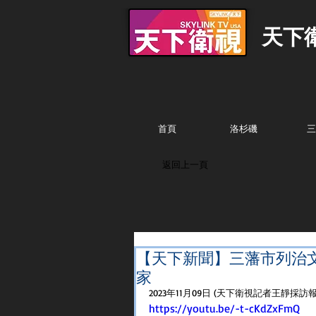
天下
首頁
洛杉磯
三
返回上一頁
【天下新聞】三藩市列治
家
2023年11月09日 (天下衛視記者王靜採訪報
https://youtu.be/-t-cKdZxFmQ