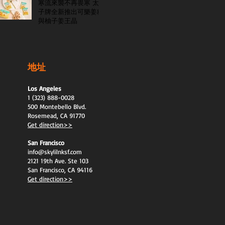
寒流來襲不再畏寒 太
子牌全新推出可樂姜糖
與柚子姜王晶
地址
Los Angeles
1 (323) 888-0028
500 Montebello Blvd.
Rosemead, CA 91770
Get direction>>
San Francisco
info@skylilnksf.com
2121 19th Ave. Ste 103
San Francisco, CA 94116
Get direction>>