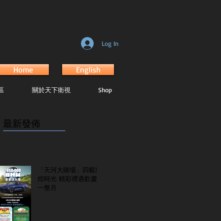
Log In
Home
English
區
關於天下衛視
Shop
最新發佈
...............................................................
「天河大賭場」四載輝
煌時光 精彩禮遇歡慶
一整月