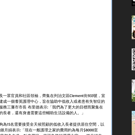
眾官員和社區領袖，齊集在列治文區Clement街933號，宣
建成一個耆英護理中心，旨在協助中低收入或者患有失智症的
服務三藩市市長 布里德表示:「我們為了更大的目標而聚集在
的長者，還有身邊需要這些輔助生活設備的人。」
夠為15名需要接受全天候照顧的低收入長者提供居住空間，以
鍾月娟表示:「現在一般護理之家的費用約為每月$8000至