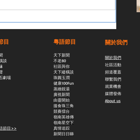
節目
粵語節目
關於我們
聞
天下新聞
關於我們
橫談
不老80
社區活動
緣
社區與你
聲
天下縱橫談
頻道覆蓋
石劇場
​珠圓玉潤
聯繫我們
​健康100Fun
就業機會
蒸緻靚湯
媒體發佈
​廣視新聞
由靈開始
About us
搵食珠三角
競賽擂台
嶺南英雄傳
嶺南星空下
語節目>>
真情追踪
新聞日日睇