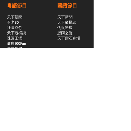
粵語節目
國語節目
天下新聞
天下新聞
不老80
天下縱橫談
社區與你
​仇恨邊緣
天下縱橫談
恩雨之聲
​珠圓玉潤
天下鑽石劇場
​健康100Fun
蒸緻靚湯
​廣視新聞
由靈開始
搵食珠三角
競賽擂台
嶺南英雄傳
嶺南星空下
真情追踪
所有國語節目>>
新聞日日睇
所有粵語節目>>