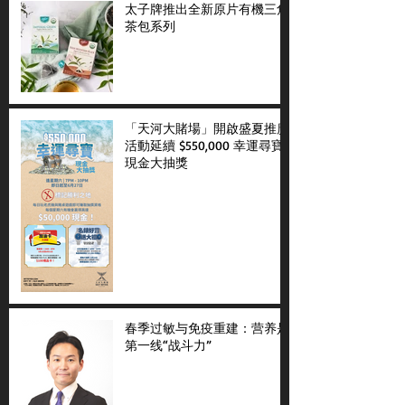
太子牌推出全新原片有機三角
茶包系列
「天河大賭場」開啟盛夏推廣
活動延續 $550,000 幸運尋寶
現金大抽獎
春季过敏与免疫重建：营养是
第一线“战斗力”