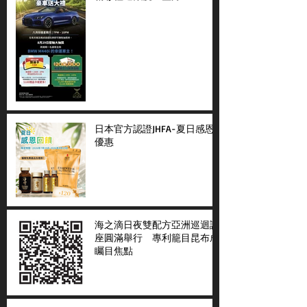
日本官方認證JHFA-夏日感恩
優惠
海之滴日夜雙配方亞洲巡迴講
座圓滿舉行 專利籠目昆布成
矚目焦點