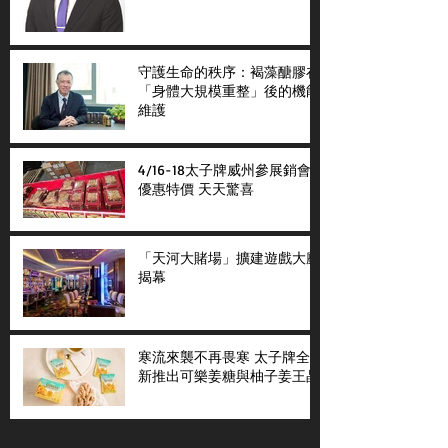
守護生命的秩序：褐藻醣膠在
「身體大規模重整」後的機能
維護
4/16-18太子牌威州參展銷會
優惠特價 天天驚喜
「天河大賭場」擴建遊戲大廳
揭幕
寒流來襲不再畏寒 太子牌全
新推出可樂姜糖與柚子姜王晶