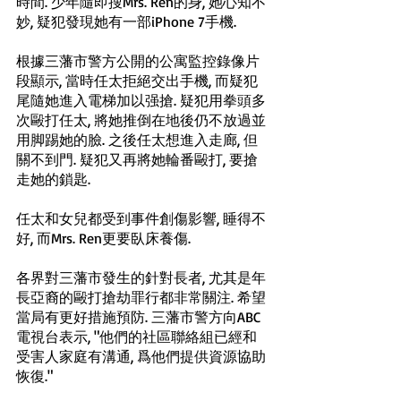
時間. 少年隨即搜Mrs. Ren的身, 她心知不
妙, 疑犯發現她有一部iPhone 7手機. 
根據三藩市警方公開的公寓監控錄像片
段顯示, 當時任太拒絕交出手機, 而疑犯
尾隨她進入電梯加以强搶. 疑犯用拳頭多
次毆打任太, 將她推倒在地後仍不放過並
用脚踢她的臉. 之後任太想進入走廊, 但
關不到門. 疑犯又再將她輪番毆打, 要搶
走她的鎖匙. 
任太和女兒都受到事件創傷影響, 睡得不
好, 而Mrs. Ren更要臥床養傷.
各界對三藩市發生的針對長者, 尤其是年
長亞裔的毆打搶劫罪行都非常關注. 希望
當局有更好措施預防. 三藩市警方向ABC
電視台表示, "他們的社區聯絡組已經和
受害人家庭有溝通, 爲他們提供資源協助
恢復."