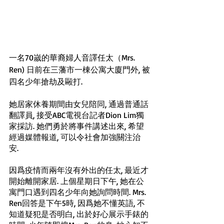
一名70嵗的華裔婦人音譯任太（Mrs. 
Ren) 日前在三藩市一棟公寓大廈門外, 被
四名少年搶劫及毆打.
她居家休養期間由女兒陪同, 通過普通話
翻譯員, 接受ABC電視台記者Dion Lim獨
家採訪. 她們勇於將事件講述出來, 希望
經過媒體報道, 可以令社會加強關注治
安. 
因爲疫情而兩年沒有外出的任太, 最近才
開始離開家居. 上個星期日下午, 她在公
寓門口遇到四名少年向她詢問時間. Mrs. 
Ren回答是下午5時, 因爲她不懂英語, 不
知道疑犯是否明白, 出於好心展示手錶的