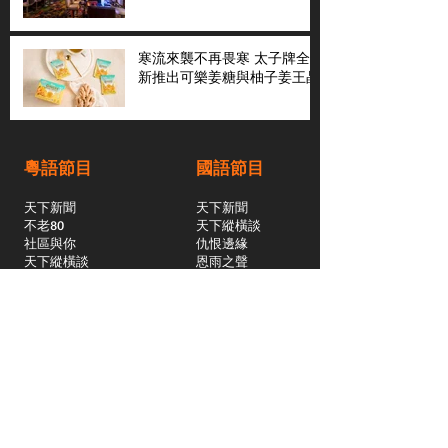
寒流來襲不再畏寒 太子牌全
新推出可樂姜糖與柚子姜王晶
粵語節目
國語節目
天下新聞
天下新聞
不老80
天下縱橫談
社區與你
​仇恨邊緣
天下縱橫談
恩雨之聲
​珠圓玉潤
天下鑽石劇場
​健康100Fun
蒸緻靚湯
​廣視新聞
由靈開始
搵食珠三角
競賽擂台
嶺南英雄傳
嶺南星空下
真情追踪
所有國語節目>>