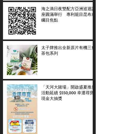
海之滴日夜雙配方亞洲巡迴講
座圓滿舉行 專利籠目昆布成
矚目焦點
太子牌推出全新原片有機三角
茶包系列
「天河大賭場」開啟盛夏推廣
活動延續 $550,000 幸運尋寶
現金大抽獎