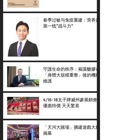
春季过敏与免疫重建：营养是
第一线“战斗力”
守護生命的秩序：褐藻醣膠在
「身體大規模重整」後的機能
維護
4/16-18太子牌威州參展銷會
優惠特價 天天驚喜
「天河大賭場」擴建遊戲大廳
揭幕